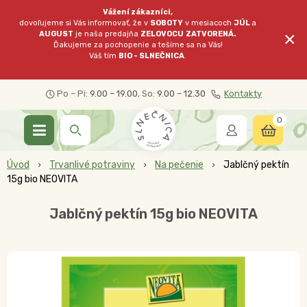
Vážení zákazníci,
dovoľujeme si Vás informovať, že v
SOBOTY
v mesiacoch
JÚL
a
×
AUGUST
je naša predajňa
ZELOVOCU
ZATVORENÁ.
Ďakujeme za pochopenie a tešíme sa na Vás!
Váš tím
BIO - SLNEČNICA
.
Po – Pi:
9.00 – 19.00
, So:
9.00 – 12.30
Kontakty
0
Úvod
Trvanlivé potraviny
Na pečenie
Jablčný pektín
15g bio NEOVITA
Jablčný pektín 15g bio NEOVITA