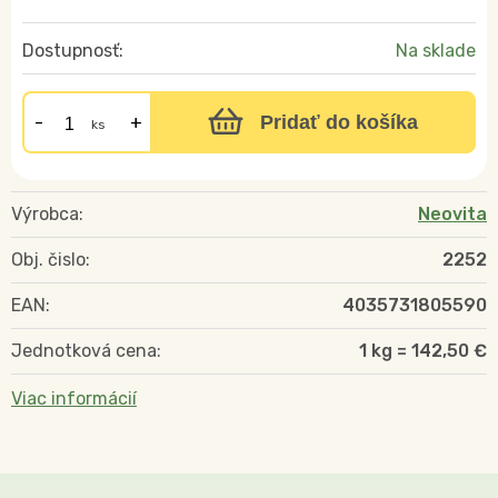
Dostupnosť:
Na sklade
Pridať do košíka
ks
Výrobca:
Neovita
Obj. čislo:
2252
EAN:
4035731805590
Jednotková cena:
1 kg = 142,50 €
Viac informácií