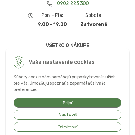
0902 223 300
Pon – Pia:
Sobota:
9.00 – 19.00
Zatvorené
VŠETKO O NÁKUPE
Obchodné podmienky
Vaše nastavenie cookies
Možnosti dopravy a platby
Súbory cookie nám pomáhajú pri poskytovaní služieb
Ochrana osobných údajov
pre vás. Umožňujú spoznať a zapamätať si vaše
preferencie.
Používanie cookies
Prijať
Nastaviť
© 2026 Bio potraviny, zdravá výživa a doplnky •
tvorba eshopu cez
Odmietnuť
UNIobchod
,
webhosting
spoločnosti
WEBYGROUP