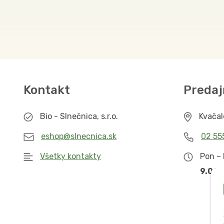
Kontakt
Predaj
Bio - Slnečnica, s.r.o.
Kvača
eshop@slnecnica.sk
02 55
Všetky kontakty
Pon – 
9.00 