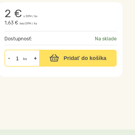
2
€
s DPH / ks
1,63 €
bez DPH / ks
Dostupnosť:
Na sklade
Pridať do košíka
ks