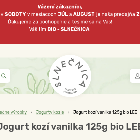
Vážení zákazníci,
 v
SOBOTY
v mesiacoch
JÚL
a
AUGUST
je naša predajňa
Z
Ďakujeme za pochopenie a tešíme sa na Vás!
Váš tím
BIO - SLNEČNICA
.
iečne výrobky
Jogurty kozie
Jogurt kozí vanilka 125g bio LEE
Jogurt kozí vanilka 125g bio LE