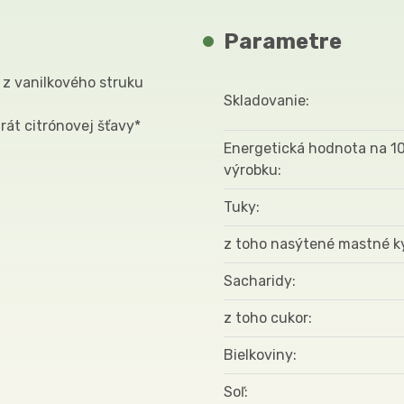
Parametre
t z vanilkového struku
Skladovanie
trát citrónovej šťavy*
Energetická hodnota na 1
výrobku
Tuky
z toho nasýtené mastné k
Sacharidy
z toho cukor
Bielkoviny
Soľ