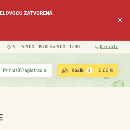
ELOVOCU
ZATVORENÁ.
×
Po – Pi:
9.00 – 19.00
, So:
9.00 – 12.30
Kontakty
Prihlásiť/registrácia
0,00 €
0
E