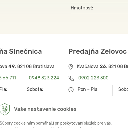
Hmotnosť
ňa Slnečnica
Predajňa Zelovoc
lova
49
, 821 08 Bratislava
Kvačalova
26
, 821 08 B
5 66 711
0948 323 224
0902 223 300
Pia:
Sobota:
Pon – Pia:
Sobo
– 19.00
9.00 – 12.30
9.00 – 19.00
Zat
Vaše nastavenie cookies
Súbory cookie nám pomáhajú pri poskytovaní služieb pre vás.