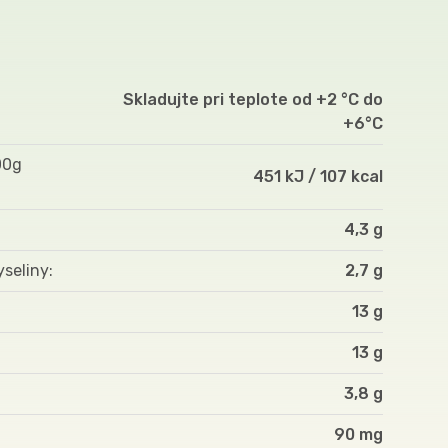
Skladujte pri teplote od +2 °C do
+6°C
00g
451 kJ / 107 kcal
4,3 g
yseliny
2,7 g
13 g
13 g
3,8 g
90 mg