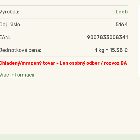
Výrobca:
Leeb
Obj. čislo:
5164
EAN:
9007833008341
Jednotková cena:
1 kg = 15,38 €
Chladený/mrazený tovar – Len osobný odber / rozvoz BA
Viac informácií