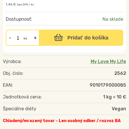
1,46 €
bez DPH / ks
Dostupnosť:
Na sklade
Pridať do košíka
ks
Výrobca:
My Love My Life
Obj. čislo:
2562
EAN:
9010179000085
Jednotková cena:
1 kg = 10 €
Špeciálne diéty
Vegan
Chladený/mrazený tovar – Len osobný odber / rozvoz BA