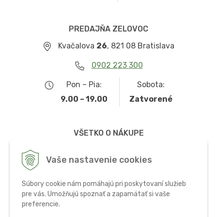
PREDAJŇA ZELOVOC
Kvačalova
26
, 821 08 Bratislava
0902 223 300
Pon – Pia:
Sobota:
9.00 – 19.00
Zatvorené
VŠETKO O NÁKUPE
Obchodné podmienky
Vaše nastavenie cookies
Možnosti dopravy a platby
Súbory cookie nám pomáhajú pri poskytovaní služieb
Ochrana osobných údajov
pre vás. Umožňujú spoznať a zapamätať si vaše
preferencie.
Používanie cookies