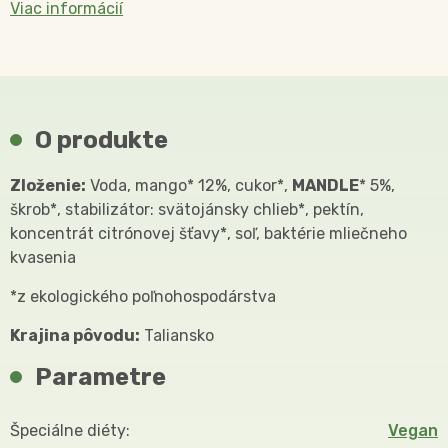
Viac informácií
O produkte
Zloženie:
Voda, mango* 12%, cukor*,
MANDLE
* 5%,
škrob*, stabilizátor: svätojánsky chlieb*, pektín,
koncentrát citrónovej šťavy*, soľ, baktérie mliečneho
kvasenia
*z ekologického poľnohospodárstva
Krajina pôvodu:
Taliansko
Parametre
Špeciálne diéty
Vegan