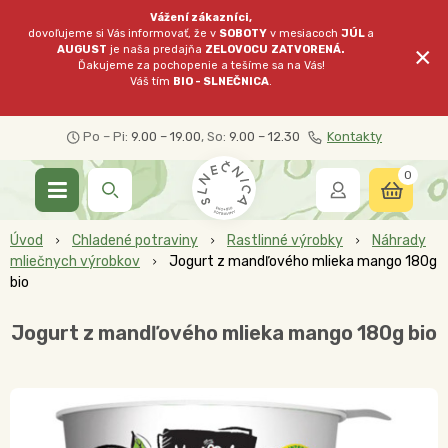
Vážení zákazníci,
dovoľujeme si Vás informovať, že v
SOBOTY
v mesiacoch
JÚL
a
×
AUGUST
je naša predajňa
ZELOVOCU
ZATVORENÁ.
Ďakujeme za pochopenie a tešíme sa na Vás!
Váš tím
BIO - SLNEČNICA
.
Po – Pi:
9.00 – 19.00
, So:
9.00 – 12.30
Kontakty
0
Úvod
Chladené potraviny
Rastlinné výrobky
Náhrady
mliečnych výrobkov
Jogurt z mandľového mlieka mango 180g
bio
Jogurt z mandľového mlieka mango 180g bio