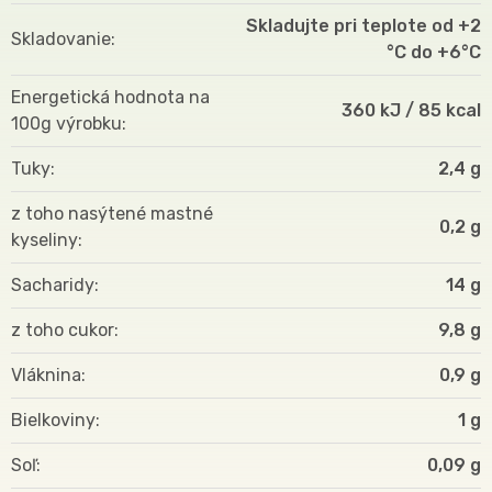
Skladujte pri teplote od +2
Skladovanie
°C do +6°C
Energetická hodnota na
360 kJ / 85 kcal
100g výrobku
Tuky
2,4 g
z toho nasýtené mastné
0,2 g
kyseliny
Sacharidy
14 g
z toho cukor
9,8 g
Vláknina
0,9 g
Bielkoviny
1 g
Soľ
0,09 g