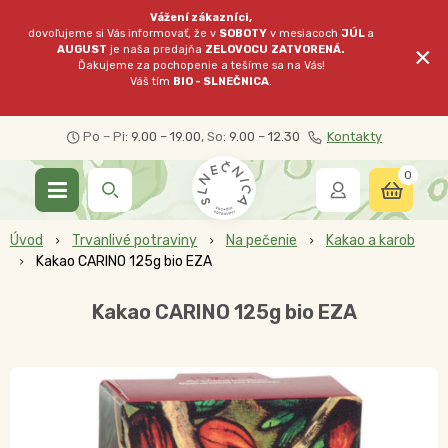
Vážení zákazníci,
dovoľujeme si Vás informovať, že v
SOBOTY
v mesiacoch
JÚL
a
×
AUGUST
je naša predajňa
ZELOVOCU
ZATVORENÁ.
Ďakujeme za pochopenie a tešíme sa na Vás!
Váš tím
BIO - SLNEČNICA
.
Po – Pi:
9.00 – 19.00
, So:
9.00 – 12.30
Kontakty
0
Úvod
Trvanlivé potraviny
Na pečenie
Kakao a karob
Kakao CARINO 125g bio EZA
Kakao CARINO 125g bio EZA