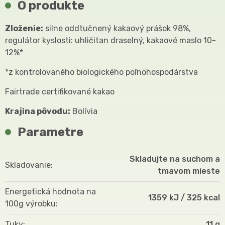
O produkte
Zloženie:
silne oddtučnený kakaový prášok 98%,
regulátor kyslosti: uhličitan draselný, kakaové maslo 10-
12%*
*z kontrolovaného biologického poľnohospodárstva
Fairtrade certifikované kakao
Krajina pôvodu:
Bolívia
Parametre
Skladujte na suchom a
Skladovanie
tmavom mieste
Energetická hodnota na
1359 kJ / 325 kcal
100g výrobku
Tuky
11 g