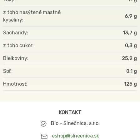
z toho nasýtené mastné
6,9 g
kyseliny
Sacharidy
13,7 g
z toho cukor
0,3 g
Bielkoviny
25,2 g
Soľ
0,1 g
Hmotnosť
125
KONTAKT
Bio - Slnečnica, s.r.o.
eshop@slnecnica.sk