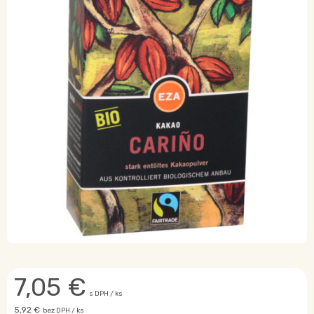
7,05
€
s DPH / ks
5,92 €
bez DPH / ks