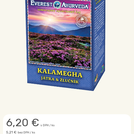
6,20
€
s DPH / ks
5,21 €
bez DPH / ks