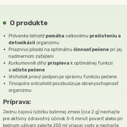
O produkte
Právenka latnatá​
pomáha
celkovému
prečisteniu a
detoxikácii
organizmu
Priaznivo pôsobí na optimálnu
činnosť pečene
pri jej
nadmernom zaťažení
Kurkumovník dlhý
prispieva
k optimálnej funkcii
a
očiste pečene
Vrcholiak
pravý
podporuje správnu funkciu pečene
Tinospóra srdcolistá
povzbudzuje obranyschopnosť
organizmu
Príprava:
Jednu čajovú lyžičku bylinnej zmesi (cca 2 g) nechajte
pre aktívny zdravotný účinok 3–5 minút povariť alebo pri
bežnom užívaní zalejte 250 ml vriacej vody a nechajte