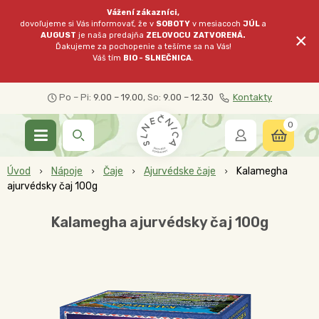
Vážení zákazníci,
dovoľujeme si Vás informovať, že v
SOBOTY
v mesiacoch
JÚL
a
×
AUGUST
je naša predajňa
ZELOVOCU
ZATVORENÁ.
Ďakujeme za pochopenie a tešíme sa na Vás!
Váš tím
BIO - SLNEČNICA
.
Po – Pi:
9.00 – 19.00
, So:
9.00 – 12.30
Kontakty
0
Úvod
Nápoje
Čaje
Ajurvédske čaje
Kalamegha
ajurvédsky čaj 100g
Kalamegha ajurvédsky čaj 100g