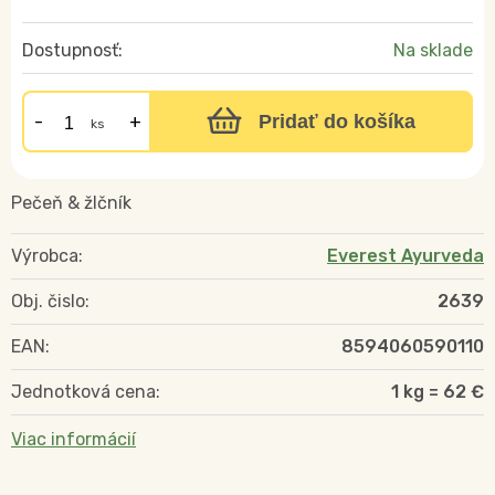
Dostupnosť:
Na sklade
Pridať do košíka
ks
Pečeň & žlčník
Výrobca:
Everest Ayurveda
Obj. čislo:
2639
EAN:
8594060590110
Jednotková cena:
1 kg = 62 €
Viac informácií