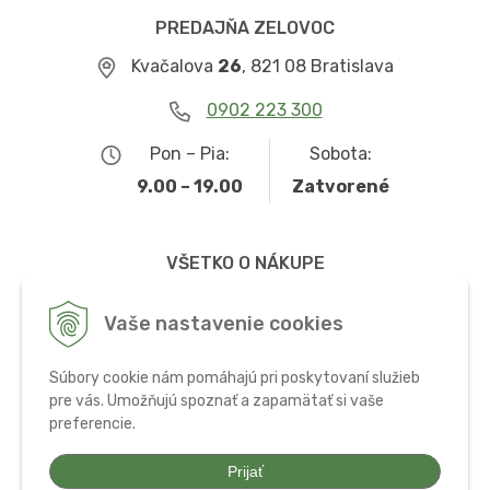
PREDAJŇA ZELOVOC
Kvačalova
26
, 821 08 Bratislava
0902 223 300
Pon – Pia:
Sobota:
9.00 – 19.00
Zatvorené
VŠETKO O NÁKUPE
Obchodné podmienky
Vaše nastavenie cookies
Možnosti dopravy a platby
Súbory cookie nám pomáhajú pri poskytovaní služieb
Ochrana osobných údajov
pre vás. Umožňujú spoznať a zapamätať si vaše
preferencie.
Používanie cookies
Prijať