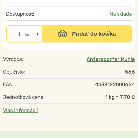
Dostupnosť:
Na sklade
Pridať do košíka
ks
Výrobca:
Antersdorfer Muhle
Obj. čislo:
566
EAN:
4033122000654
Jednotková cena:
1 kg = 7,70 €
Viac informácií