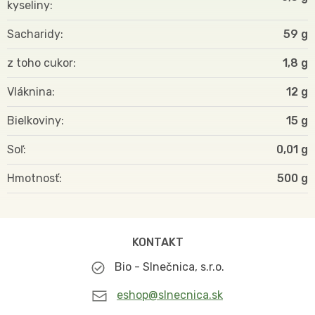
kyseliny
Sacharidy
59 g
z toho cukor
1,8 g
Vláknina
12 g
Bielkoviny
15 g
Soľ
0,01 g
Hmotnosť
500
KONTAKT
Bio - Slnečnica, s.r.o.
eshop@slnecnica.sk