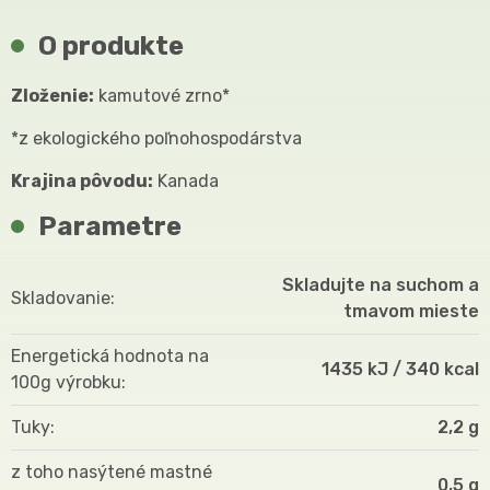
O produkte
Zloženie:
kamutové zrno*
*z ekologického poľnohospodárstva
Krajina pôvodu:
Kanada
Parametre
Skladujte na suchom a
Skladovanie
tmavom mieste
Energetická hodnota na
1435 kJ / 340 kcal
100g výrobku
Tuky
2,2 g
z toho nasýtené mastné
0,5 g