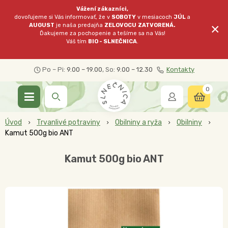
Vážení zákazníci,
dovoľujeme si Vás informovať, že v
SOBOTY
v mesiacoch
JÚL
a
×
AUGUST
je naša predajňa
ZELOVOCU
ZATVORENÁ.
Ďakujeme za pochopenie a tešíme sa na Vás!
Váš tím
BIO - SLNEČNICA
.
Po – Pi:
9.00 – 19.00
, So:
9.00 – 12.30
Kontakty
0
Úvod
Trvanlivé potraviny
Obilniny a ryža
Obilniny
Kamut 500g bio ANT
Kamut 500g bio ANT