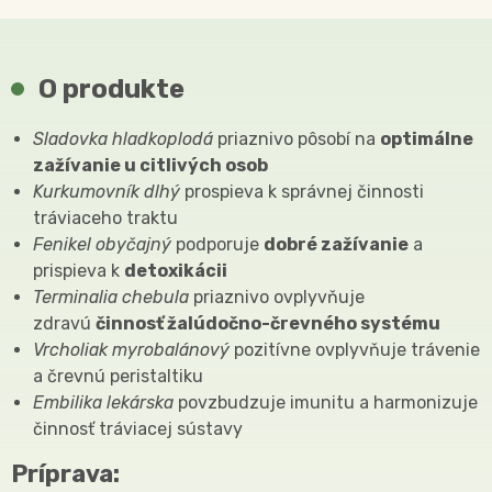
O produkte
Sladovka hladkoplodá
priaznivo pôsobí na
optimálne
zažívanie u citlivých osob
Kurkumovník dlhý
prospieva k správnej činnosti
tráviaceho traktu
Fenikel obyčajný​
podporuje
dobré zažívanie
a
prispieva k
detoxikácii
Terminalia chebula​
priaznivo ovplyvňuje
zdravú
činnosť žalúdočno-črevného systému
Vrcholiak myrobalánový
pozitívne ovplyvňuje trávenie
a črevnú peristaltiku
Embilika lekárska
povzbudzuje imunitu a harmonizuje
činnosť tráviacej sústavy
Príprava: