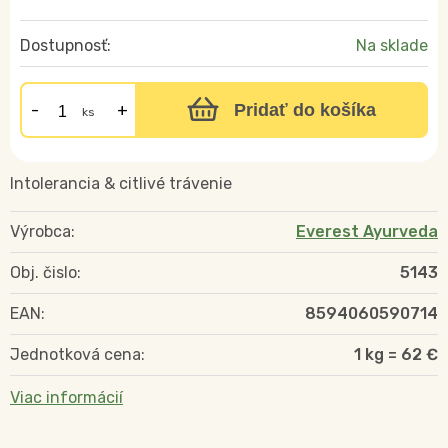
Dostupnosť:
Na sklade
Pridať do košíka
ks
Intolerancia & citlivé trávenie
Výrobca:
Everest Ayurveda
Obj. čislo:
5143
EAN:
8594060590714
Jednotková cena:
1 kg = 62 €
Viac informácií