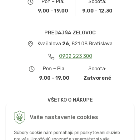
Pon – Pia:
Sobota:
9.00 – 19.00
9.00 – 12.30
PREDAJŇA ZELOVOC
Kvačalova
26
, 821 08 Bratislava
0902 223 300
Pon – Pia:
Sobota:
9.00 – 19.00
Zatvorené
VŠETKO O NÁKUPE
Obchodné podmienky
Vaše nastavenie cookies
Možnosti dopravy a platby
Súbory cookie nám pomáhajú pri poskytovaní služieb
Ochrana osobných údajov
pre vás. Umožňujú spoznať a zapamätať si vaše