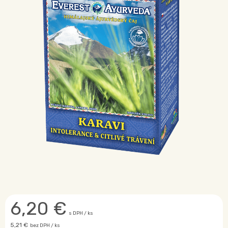
6,20
€
s DPH / ks
5,21 €
bez DPH / ks