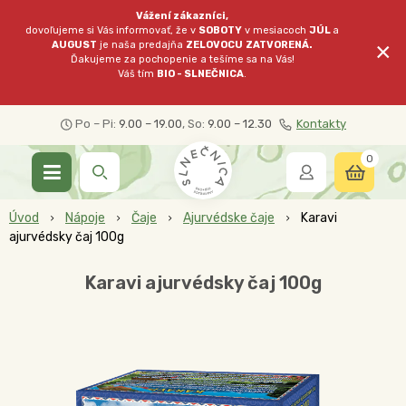
Vážení zákazníci,
dovoľujeme si Vás informovať, že v
SOBOTY
v mesiacoch
JÚL
a
×
AUGUST
je naša predajňa
ZELOVOCU
ZATVORENÁ.
Ďakujeme za pochopenie a tešíme sa na Vás!
Váš tím
BIO - SLNEČNICA
.
Po – Pi:
9.00 – 19.00
, So:
9.00 – 12.30
Kontakty
0
Úvod
Nápoje
Čaje
Ajurvédske čaje
Karavi
ajurvédsky čaj 100g
Karavi ajurvédsky čaj 100g