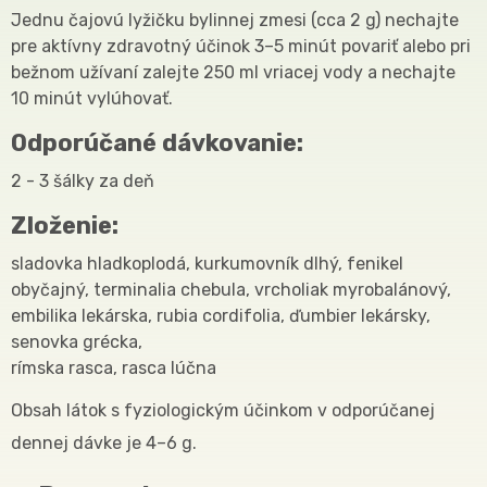
Jednu čajovú lyžičku bylinnej zmesi (cca 2 g) nechajte
pre aktívny zdravotný účinok 3–5 minút povariť alebo pri
bežnom užívaní zalejte 250 ml vriacej vody a nechajte
10 minút vylúhovať.
Odporúčané dávkovanie:
2 - 3 šálky za deň
Zloženie:
sladovka hladkoplodá, kurkumovník dlhý, fenikel
obyčajný, terminalia chebula, vrcholiak myrobalánový,
embilika lekárska, rubia cordifolia, ďumbier lekársky,
senovka grécka,
rímska rasca, rasca lúčna
Obsah látok s fyziologickým účinkom v odporúčanej
dennej dávke je 4–6 g.