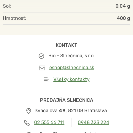
Soľ
0,04 g
Hmotnosť
400
KONTAKT
Bio - Slnečnica, s.r.o.
eshop@slnecnica.sk
Všetky kontakty
PREDAJŇA SLNEČNICA
Kvačalova
49
, 821 08 Bratislava
02 555 66 711
0948 323 224