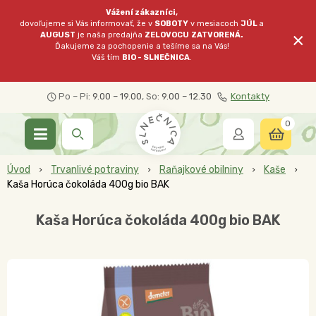
Vážení zákazníci,
dovoľujeme si Vás informovať, že v
SOBOTY
v mesiacoch
JÚL
a
×
AUGUST
je naša predajňa
ZELOVOCU
ZATVORENÁ.
Ďakujeme za pochopenie a tešíme sa na Vás!
Váš tím
BIO - SLNEČNICA
.
Po – Pi:
9.00 – 19.00
, So:
9.00 – 12.30
Kontakty
0
Úvod
Trvanlivé potraviny
Raňajkové obilniny
Kaše
Kaša Horúca čokoláda 400g bio BAK
Kaša Horúca čokoláda 400g bio BAK