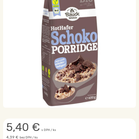
5,40
€
s DPH / ks
4,39 €
bez DPH / ks