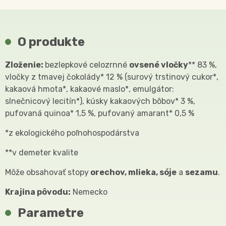
O produkte
Zloženie:
bezlepkové celozrnné
ovsené vločky
** 83 %,
vločky z tmavej čokolády* 12 % (surový trstinový cukor*,
kakaová hmota*, kakaové maslo*, emulgátor:
slnečnicový lecitín*), kúsky kakaových bôbov* 3 %,
pufovaná quinoa* 1,5 %, pufovaný amarant* 0,5 %
*z ekologického poľnohospodárstva
**v demeter kvalite
Môže obsahovať stopy
orechov, mlieka, sóje
a
sezamu
.
Krajina pôvodu:
Nemecko
Parametre