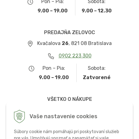
Pon – Pia:
Sobota:
9.00 – 19.00
9.00 – 12.30
PREDAJŇA ZELOVOC
Kvačalova
26
, 821 08 Bratislava
0902 223 300
Pon – Pia:
Sobota:
9.00 – 19.00
Zatvorené
VŠETKO O NÁKUPE
Obchodné podmienky
Vaše nastavenie cookies
Možnosti dopravy a platby
Súbory cookie nám pomáhajú pri poskytovaní služieb
Ochrana osobných údajov
pre vás. Umožňujú spoznať a zapamätať si vaše