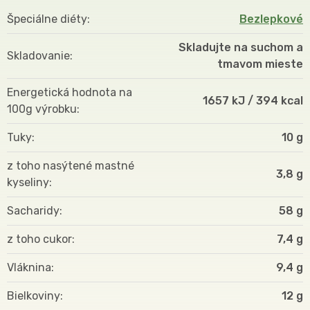
Špeciálne diéty
Bezlepkové
Skladujte na suchom a
Skladovanie
tmavom mieste
Energetická hodnota na
1657 kJ / 394 kcal
100g výrobku
Tuky
10 g
z toho nasýtené mastné
3,8 g
kyseliny
Sacharidy
58 g
z toho cukor
7,4 g
Vláknina
9,4 g
Bielkoviny
12 g