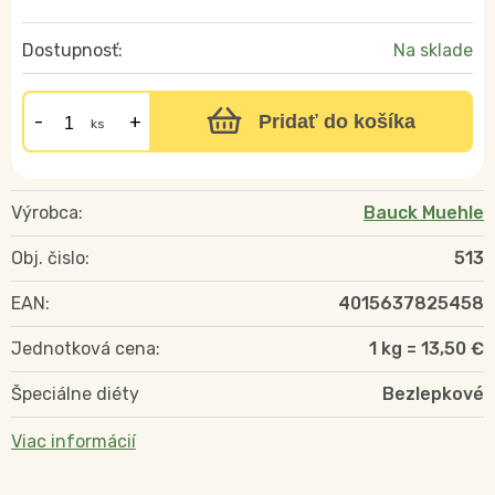
Dostupnosť:
Na sklade
Pridať do košíka
ks
Výrobca:
Bauck Muehle
Obj. čislo:
513
EAN:
4015637825458
Jednotková cena:
1 kg = 13,50 €
Špeciálne diéty
Bezlepkové
Viac informácií