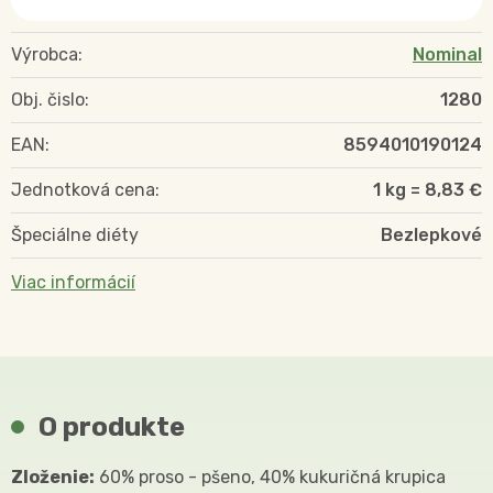
Výrobca:
Nominal
Obj. čislo:
1280
EAN:
8594010190124
Jednotková cena:
1 kg = 8,83 €
Špeciálne diéty
Bezlepkové
Viac informácií
O produkte
Zloženie:
60% proso - pšeno, 40% kukuričná krupica