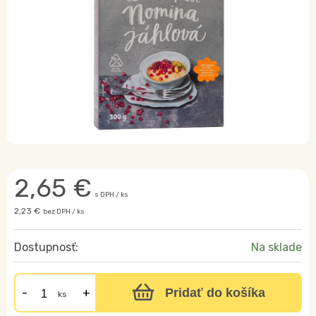
2,65
€
s DPH / ks
2,23 €
bez DPH / ks
Dostupnosť:
Na sklade
Pridať do košíka
ks