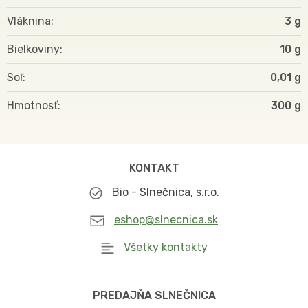
Vláknina
3 g
Bielkoviny
10 g
Soľ
0,01 g
Hmotnosť
300
KONTAKT
Bio - Slnečnica, s.r.o.
eshop@slnecnica.sk
Všetky kontakty
PREDAJŇA SLNEČNICA