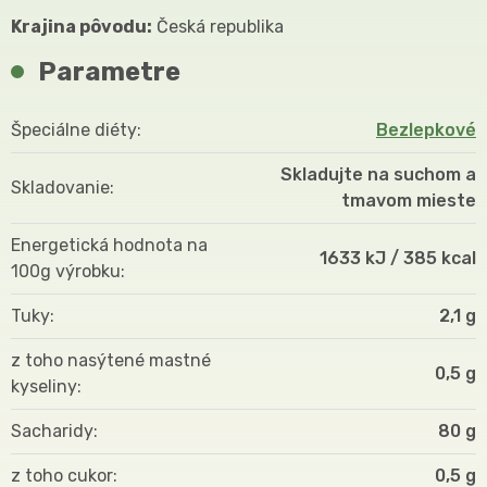
Krajina pôvodu:
Česká republika
Parametre
Špeciálne diéty
Bezlepkové
Skladujte na suchom a
Skladovanie
tmavom mieste
Energetická hodnota na
1633 kJ / 385 kcal
100g výrobku
Tuky
2,1 g
z toho nasýtené mastné
0,5 g
kyseliny
Sacharidy
80 g
z toho cukor
0,5 g