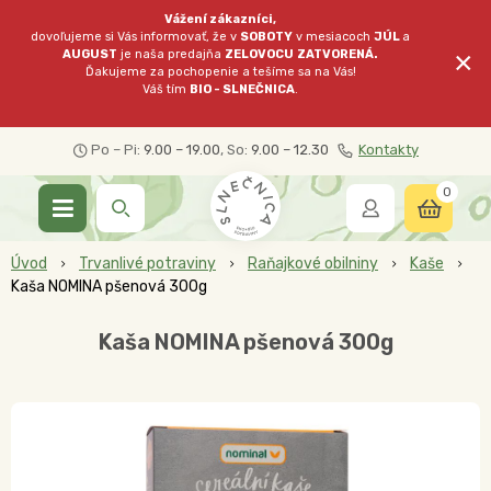
Vážení zákazníci,
dovoľujeme si Vás informovať, že v
SOBOTY
v mesiacoch
JÚL
a
×
AUGUST
je naša predajňa
ZELOVOCU
ZATVORENÁ.
Ďakujeme za pochopenie a tešíme sa na Vás!
Váš tím
BIO - SLNEČNICA
.
Po – Pi:
9.00 – 19.00
, So:
9.00 – 12.30
Kontakty
0
Úvod
Trvanlivé potraviny
Raňajkové obilniny
Kaše
Kaša NOMINA pšenová 300g
Kaša NOMINA pšenová 300g