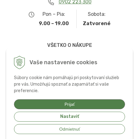
0902 223 300
Pon – Pia:
Sobota:
9.00 – 19.00
Zatvorené
VŠETKO O NÁKUPE
Obchodné podmienky
Vaše nastavenie cookies
Možnosti dopravy a platby
Súbory cookie nám pomáhajú pri poskytovaní služieb
Ochrana osobných údajov
pre vás. Umožňujú spoznať a zapamätať si vaše
preferencie.
Používanie cookies
Prijať
Nastaviť
© 2026 Bio potraviny, zdravá výživa a doplnky •
tvorba eshopu cez
Odmietnuť
UNIobchod
,
webhosting
spoločnosti
WEBYGROUP