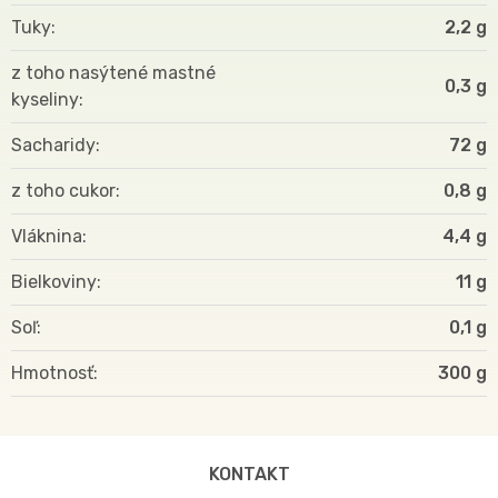
Tuky
2,2 g
z toho nasýtené mastné
0,3 g
kyseliny
Sacharidy
72 g
z toho cukor
0,8 g
Vláknina
4,4 g
Bielkoviny
11 g
Soľ
0,1 g
Hmotnosť
300
KONTAKT