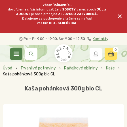
Vážení zákazníci,
dovoľujeme si Vás informovať, že v
SOBOTY
v mesiacoch
JÚL
a
×
AUGUST
je naša predajňa
ZELOVOCU
ZATVORENÁ.
Ďakujeme za pochopenie a tešíme sa na Vás!
Váš tím
BIO - SLNEČNICA
.
Po – Pi:
9.00 – 19.00
, So:
9.00 – 12.30
Kontakty
0
Úvod
Trvanlivé potraviny
Raňajkové obilniny
Kaše
Kaša pohánková 300g bio CL
Kaša pohánková 300g bio CL