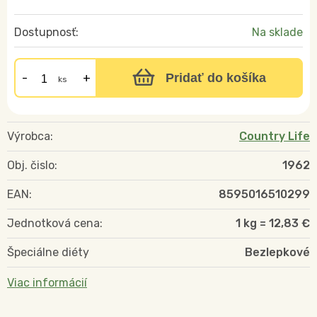
Dostupnosť:
Na sklade
Pridať do košíka
ks
Výrobca:
Country Life
Obj. čislo:
1962
EAN:
8595016510299
Jednotková cena:
1 kg = 12,83 €
Špeciálne diéty
Bezlepkové
Viac informácií