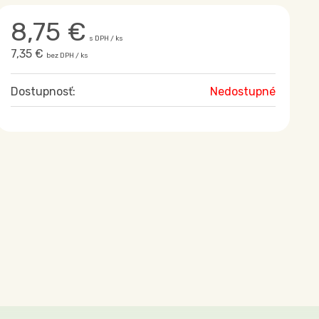
8,75
€
s DPH / ks
7,35 €
bez DPH / ks
Dostupnosť:
Nedostupné