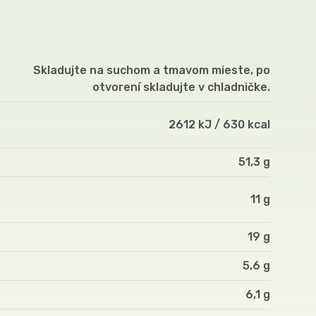
Skladujte na suchom a tmavom mieste, po
otvorení skladujte v chladničke.
2612 kJ / 630 kcal
51,3 g
11 g
19 g
5,6 g
6,1 g