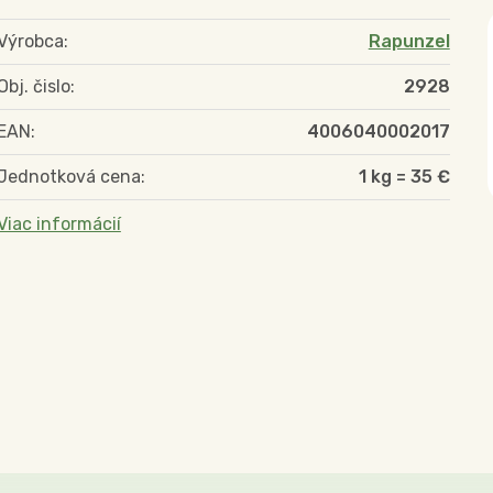
Výrobca:
Rapunzel
Obj. čislo:
2928
EAN:
4006040002017
Jednotková cena:
1 kg = 35 €
Viac informácií