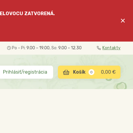
ELOVOCU
ZATVORENÁ.
×
Po – Pi:
9.00 – 19.00
, So:
9.00 – 12.30
Kontakty
Prihlásiť/registrácia
0,00 €
0