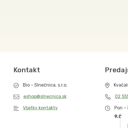
Kontakt
Predaj
Bio - Slnečnica, s.r.o.
Kvača
eshop@slnecnica.sk
02 55
Všetky kontakty
Pon – 
9.00 