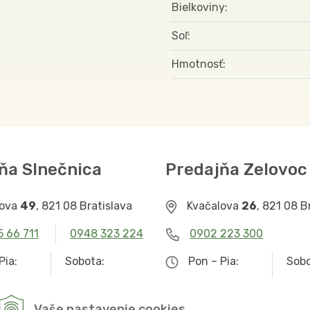
Bielkoviny
Soľ
Hmotnosť
ňa Slnečnica
Predajňa Zelovoc
lova
49
, 821 08 Bratislava
Kvačalova
26
, 821 08 B
5 66 711
0948 323 224
0902 223 300
Pia:
Sobota:
Pon – Pia:
Sobo
– 19.00
9.00 – 12.30
9.00 – 19.00
Zat
Vaše nastavenie cookies