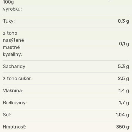
100g
výrobku
Tuky
0,3 g
z toho
nasýtené
0,1 g
mastné
kyseliny
Sacharidy
5,3 g
z toho cukor
2,5 g
Vláknina
1,4 g
Bielkoviny
1,7 g
Soľ
1,04 g
Hmotnosť
350