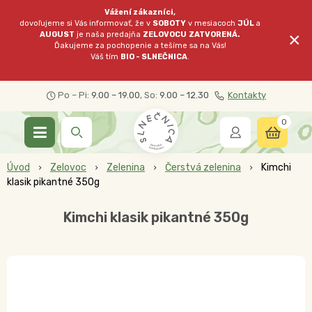
Vážení zákazníci,
dovoľujeme si Vás informovať, že v
SOBOTY
v mesiacoch
JÚL
a
×
AUGUST
je naša predajňa
ZELOVOCU
ZATVORENÁ.
Ďakujeme za pochopenie a tešíme sa na Vás!
Váš tím
BIO - SLNEČNICA
.
Po – Pi:
9.00 – 19.00
, So:
9.00 – 12.30
Kontakty
0
Úvod
Zelovoc
Zelenina
Čerstvá zelenina
Kimchi
klasik pikantné 350g
Kimchi klasik pikantné 350g