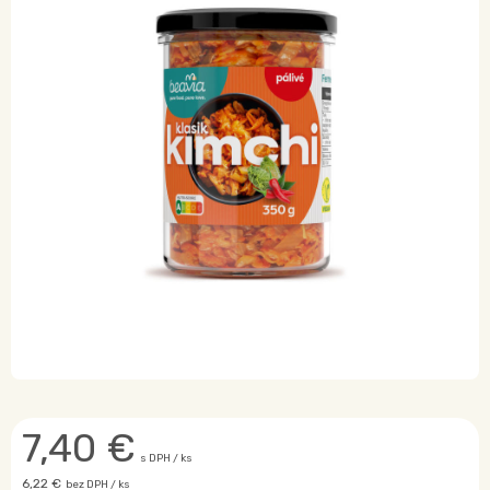
7,40
€
s DPH / ks
6,22 €
bez DPH / ks