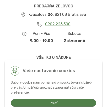
PREDAJŇA ZELOVOC
Kvačalova
26
, 821 08 Bratislava
0902 223 300
Pon – Pia:
Sobota:
9.00 – 19.00
Zatvorené
VŠETKO O NÁKUPE
Obchodné podmienky
Vaše nastavenie cookies
Možnosti dopravy a platby
Súbory cookie nám pomáhajú pri poskytovaní služieb
Ochrana osobných údajov
pre vás. Umožňujú spoznať a zapamätať si vaše
preferencie.
Používanie cookies
Prijať