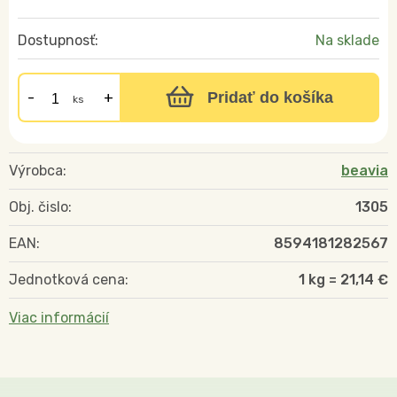
Dostupnosť:
Na sklade
Pridať do košíka
ks
Výrobca:
beavia
Obj. čislo:
1305
EAN:
8594181282567
Jednotková cena:
1 kg = 21,14 €
Viac informácií