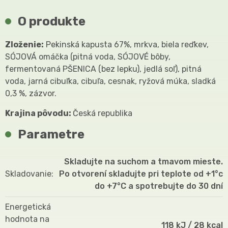
O produkte
Zloženie:
Pekinská kapusta 67%, mrkva, biela reďkev,
SÓJOVÁ omáčka (pitná voda, SÓJOVÉ bôby,
fermentovaná PŠENICA (bez lepku), jedlá soľ), pitná
voda, jarná cibuľka, cibuľa, cesnak, ryžová múka, sladká
0,3 %, zázvor.
Krajina pôvodu:
Česká republika
Parametre
Skladujte na suchom a tmavom mieste.
Skladovanie
Po otvorení skladujte pri teplote od +1°c
do +7°C a spotrebujte do 30 dní
Energetická
hodnota na
118 kJ / 28 kcal