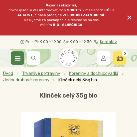
Vážení zákazníci,
dovoľujeme si Vás informovať, že v
SOBOTY
v mesiacoch
JÚL
a
×
AUGUST
je naša predajňa
ZELOVOCU
ZATVORENÁ.
Ďakujeme za pochopenie a tešíme sa na Vás!
Váš tím
BIO - SLNEČNICA
.
Po – Pi:
9.00 – 19.00
, So:
9.00 – 12.30
Kontakty
0
Úvod
Trvanlivé potraviny
Koreniny a dochucovadlá
Jednodruhové koreniny
Klinček celý 35g bio
Klinček celý 35g bio