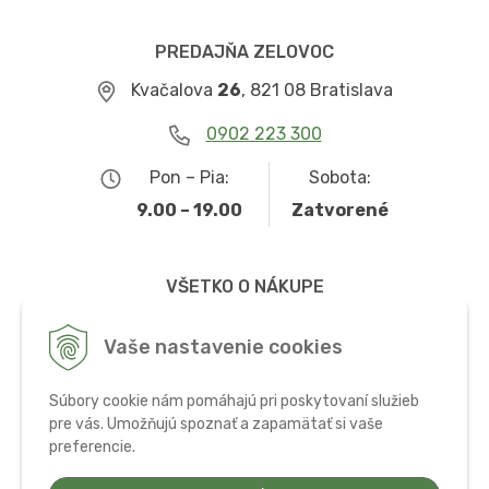
PREDAJŇA ZELOVOC
Kvačalova
26
, 821 08 Bratislava
0902 223 300
Pon – Pia:
Sobota:
9.00 – 19.00
Zatvorené
VŠETKO O NÁKUPE
Obchodné podmienky
Vaše nastavenie cookies
Možnosti dopravy a platby
Súbory cookie nám pomáhajú pri poskytovaní služieb
Ochrana osobných údajov
pre vás. Umožňujú spoznať a zapamätať si vaše
preferencie.
Používanie cookies