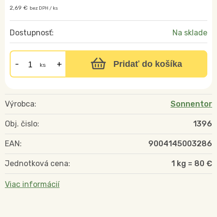
2,69 €
bez DPH / ks
Dostupnosť:
Na sklade
Pridať do košíka
ks
Výrobca:
Sonnentor
Obj. čislo:
1396
EAN:
9004145003286
Jednotková cena:
1 kg = 80 €
Viac informácií