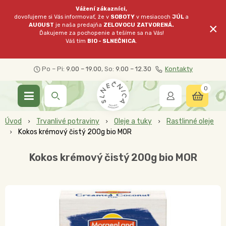
Vážení zákazníci,
dovoľujeme si Vás informovať, že v
SOBOTY
v mesiacoch
JÚL
a
×
AUGUST
je naša predajňa
ZELOVOCU
ZATVORENÁ.
Ďakujeme za pochopenie a tešíme sa na Vás!
Váš tím
BIO - SLNEČNICA
.
Po – Pi:
9.00 – 19.00
, So:
9.00 – 12.30
Kontakty
0
Úvod
Trvanlivé potraviny
Oleje a tuky
Rastlinné oleje
Kokos krémový čistý 200g bio MOR
Kokos krémový čistý 200g bio MOR