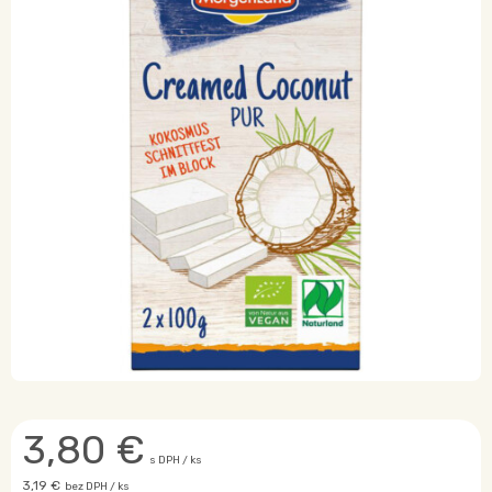
3,80
€
s DPH / ks
3,19 €
bez DPH / ks