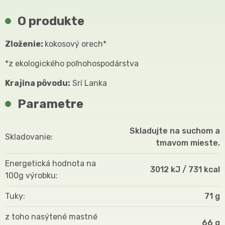
O produkte
Zloženie:
kokosový orech*
*z ekologického poľnohospodárstva
Krajina pôvodu:
Srí Lanka
Parametre
Skladujte na suchom a
Skladovanie
tmavom mieste.
Energetická hodnota na
3012 kJ / 731 kcal
100g výrobku
Tuky
71 g
z toho nasýtené mastné
66 g