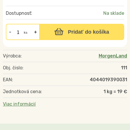
Dostupnosť:
Na sklade
Pridať do košíka
ks
Výrobca:
MorgenLand
Obj. čislo:
111
EAN:
4044019390031
Jednotková cena:
1 kg = 19 €
Viac informácií