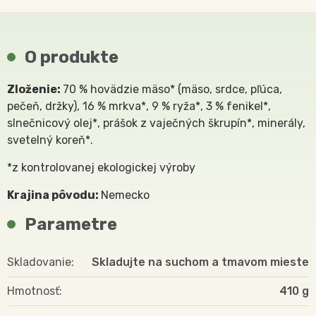
O produkte
Zloženie:
70 % hovädzie mäso* (mäso, srdce, pľúca,
pečeň, držky), 16 % mrkva*, 9 % ryža*, 3 % fenikel*,
slnečnicový olej*, prášok z vaječných škrupín*, minerály,
svetelný koreň*.
*z kontrolovanej ekologickej výroby
Krajina pôvodu:
Nemecko
Parametre
Skladovanie
Skladujte na suchom a tmavom mieste
Hmotnosť
410