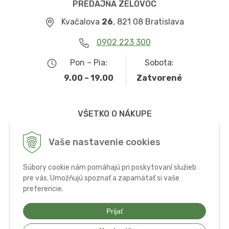
PREDAJŇA ZELOVOC
Kvačalova
26
, 821 08 Bratislava
0902 223 300
Pon – Pia:
Sobota:
9.00 – 19.00
Zatvorené
VŠETKO O NÁKUPE
Obchodné podmienky
Vaše nastavenie cookies
Možnosti dopravy a platby
Súbory cookie nám pomáhajú pri poskytovaní služieb
Ochrana osobných údajov
pre vás. Umožňujú spoznať a zapamätať si vaše
preferencie.
Používanie cookies
Prijať