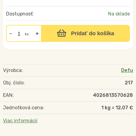
Dostupnosť:
Na sklade
Pridať do košíka
ks
Výrobca:
Defu
Obj. čislo:
217
EAN:
4026813570628
Jednotková cena:
1 kg = 12,07 €
Viac informácií