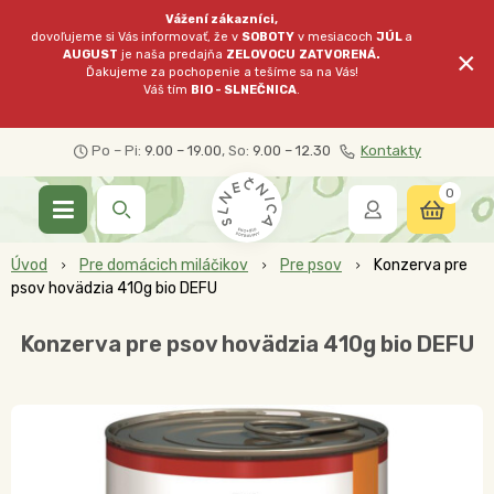
Vážení zákazníci,
dovoľujeme si Vás informovať, že v
SOBOTY
v mesiacoch
JÚL
a
×
AUGUST
je naša predajňa
ZELOVOCU
ZATVORENÁ.
Ďakujeme za pochopenie a tešíme sa na Vás!
Váš tím
BIO - SLNEČNICA
.
Po – Pi:
9.00 – 19.00
, So:
9.00 – 12.30
Kontakty
0
Úvod
Pre domácich miláčikov
Pre psov
Konzerva pre
psov hovädzia 410g bio DEFU
Konzerva pre psov hovädzia 410g bio DEFU