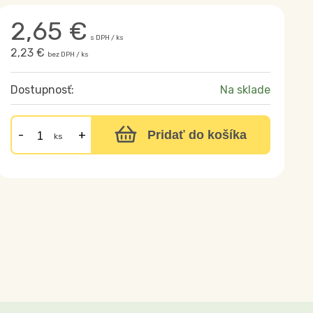
2,65
€
s DPH / ks
2,23 €
bez DPH / ks
Dostupnosť:
Na sklade
Pridať do košíka
ks