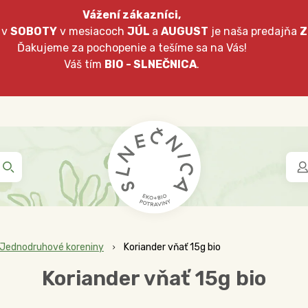
Vážení zákazníci,
 v
SOBOTY
v mesiacoch
JÚL
a
AUGUST
je naša predajňa
Z
Ďakujeme za pochopenie a tešíme sa na Vás!
Váš tím
BIO - SLNEČNICA
.
Jednodruhové koreniny
Koriander vňať 15g bio
Koriander vňať 15g bio