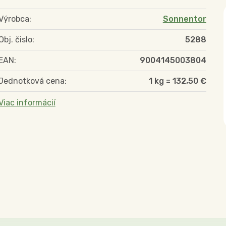
Výrobca:
Sonnentor
Obj. čislo:
5288
EAN:
9004145003804
Jednotková cena:
1 kg = 132,50 €
Viac informácií