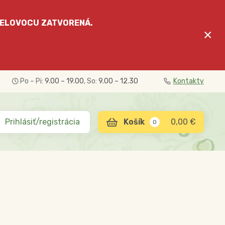
ELOVOCU
ZATVORENÁ.
×
Po – Pi:
9.00 – 19.00
, So:
9.00 – 12.30
Kontakty
Prihlásiť/registrácia
0,00 €
0