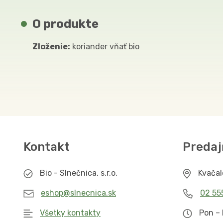
O produkte
Zloženie:
koriander vňať bio
Kontakt
Predaj
Bio - Slnečnica, s.r.o.
Kvača
eshop@slnecnica.sk
02 55
Všetky kontakty
Pon – 