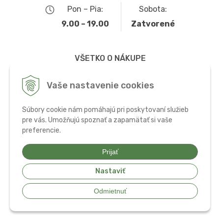
Pon – Pia:
Sobota:
9.00 – 19.00
Zatvorené
VŠETKO O NÁKUPE
Obchodné podmienky
Vaše nastavenie cookies
Možnosti dopravy a platby
Súbory cookie nám pomáhajú pri poskytovaní služieb
Ochrana osobných údajov
pre vás. Umožňujú spoznať a zapamätať si vaše
preferencie.
Používanie cookies
Prijať
Nastaviť
© 2026 Bio potraviny, zdravá výživa a doplnky •
tvorba eshopu cez
Odmietnuť
UNIobchod
,
webhosting
spoločnosti
WEBYGROUP