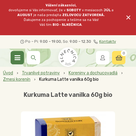
Vážení zákazníci,
dovoľujeme si Vás informovať, že v
SOBOTY
v mesiacoch
JÚL
a
×
AUGUST
je naša predajňa
ZELOVOCU
ZATVORENÁ.
Ďakujeme za pochopenie a tešíme sa na Vás!
Váš tím
BIO - SLNEČNICA
.
Po – Pi:
9.00 – 19.00
, So:
9.00 – 12.30
Kontakty
0
Úvod
Trvanlivé potraviny
Koreniny a dochucovadlá
Zmesi korenín
Kurkuma Latte vanilka 60g bio
Kurkuma Latte vanilka 60g bio