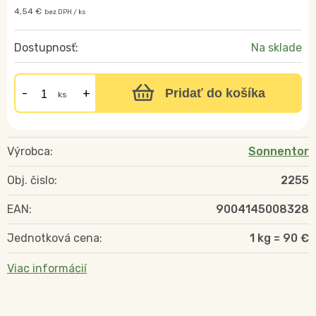
4,54 €
bez DPH / ks
Dostupnosť:
Na sklade
Pridať do košíka
ks
Výrobca:
Sonnentor
Obj. čislo:
2255
EAN:
9004145008328
Jednotková cena:
1 kg = 90 €
Viac informácií