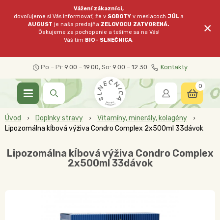
Vážení zákazníci,
dovoľujeme si Vás informovať, že v
SOBOTY
v mesiacoch
JÚL
a
×
AUGUST
je naša predajňa
ZELOVOCU
ZATVORENÁ.
Ďakujeme za pochopenie a tešíme sa na Vás!
Váš tím
BIO - SLNEČNICA
.
Po – Pi:
9.00 – 19.00
, So:
9.00 – 12.30
Kontakty
0
Úvod
Doplnky stravy
Vitamíny, minerály, kolagény
Lipozomálna kĺbová výživa Condro Complex 2x500ml 33dávok
Lipozomálna kĺbová výživa Condro Complex
2x500ml 33dávok