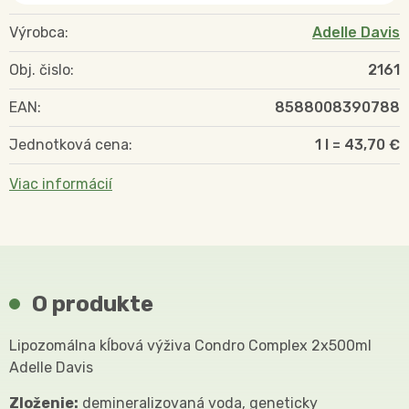
Výrobca:
Adelle Davis
Obj. čislo:
2161
EAN:
8588008390788
Jednotková cena:
1 l = 43,70 €
Viac informácií
O produkte
Lipozomálna kĺbová výživa Condro Complex 2x500ml
Adelle Davis
Zloženie:
demineralizovaná voda, geneticky