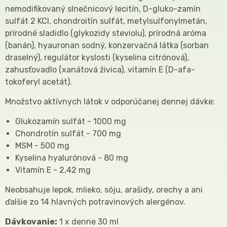
nemodifikovaný slnečnicový lecitín, D-gluko-zamín
sulfát 2 KCI, chondroitín sulfát, metylsulfonylmetán,
prírodné sladidlo (glykozidy steviolu), prírodná aróma
(banán), hyauronan sodný, konzervačná látka (sorban
draselný), regulátor kyslosti (kyselina citrónová),
zahusťovadlo (xanátová živica), vitamín E (D-afa-
tokoferyl acetát).
Množstvo aktívnych látok v odporúčanej dennej dávke:
Glukozamín sulfát - 1000 mg
Chondrotín sulfát - 700 mg
MSM - 500 mg
Kyselina hyalurónová - 80 mg
Vitamín E - 2,42 mg
Neobsahuje lepok, mlieko, sóju, arašidy, orechy a ani
ďalšie zo 14 hlavných potravinových alergénov.
Dávkovanie:
1 x denne 30 ml