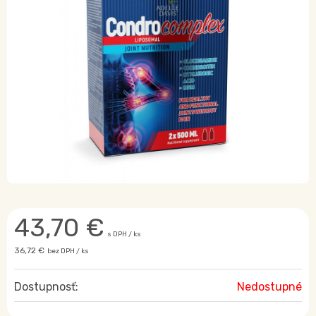
43,70
€
s DPH / ks
36,72 €
bez DPH / ks
Dostupnosť:
Nedostupné