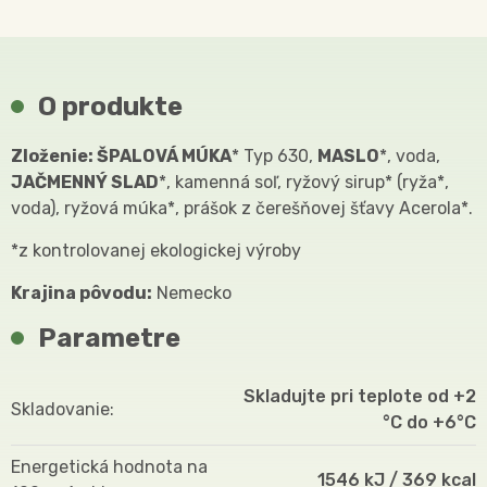
O produkte
Zloženie: ŠPALOVÁ MÚKA
* Typ 630,
MASLO
*, voda,
JAČMENNÝ SLAD
*, kamenná soľ, ryžový sirup* (ryža*,
voda), ryžová múka*, prášok z čerešňovej šťavy Acerola*.
*z kontrolovanej ekologickej výroby
Krajina pôvodu:
Nemecko
Parametre
Skladujte pri teplote od +2
Skladovanie
°C do +6°C
Energetická hodnota na
1546 kJ / 369 kcal