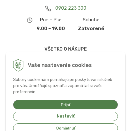
0902 223 300
Pon – Pia:
Sobota:
9.00 – 19.00
Zatvorené
VŠETKO O NÁKUPE
Obchodné podmienky
Vaše nastavenie cookies
Možnosti dopravy a platby
Súbory cookie nám pomáhajú pri poskytovaní služieb
Ochrana osobných údajov
pre vás. Umožňujú spoznať a zapamätať si vaše
preferencie.
Používanie cookies
Prijať
Nastaviť
© 2026 Bio potraviny, zdravá výživa a doplnky •
tvorba eshopu cez
Odmietnuť