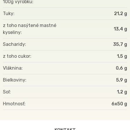
100g výrobku
Tuky
21,2 g
z toho nasýtené mastné
13,4 g
kyseliny
Sacharidy
35,7 g
z toho cukor
1,5 g
Vláknina
0,6 g
Bielkoviny
5,9 g
Soľ
1,2 g
Hmotnosť
6x50