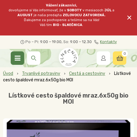
Vážení zákazníci,
dovoľujeme si Vás informovať, že v
SOBOTY
v mesiacoch
JÚL
a
×
AUGUST
je naša predajňa
ZELOVOCU
ZATVORENÁ.
Ďakujeme za pochopenie a tešíme sa na Vás!
Váš tím
BIO - SLNEČNICA
.
Po – Pi:
9.00 – 19.00
, So:
9.00 – 12.30
Kontakty
0
Úvod
Trvanlivé potraviny
Cestá a cestoviny
Lístkové
cesto špaldové mraz.6x50g bio MOI
Lístkové cesto špaldové mraz.6x50g bio
MOI