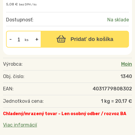
5,08 €
bez DPH / ks
Dostupnosť:
Na sklade
Pridať do košíka
ks
Výrobca:
Moin
Obj. čislo:
1340
EAN:
4031779808302
Jednotková cena:
1 kg = 20,17 €
Chladený/mrazený tovar – Len osobný odber / rozvoz BA
Viac informácií