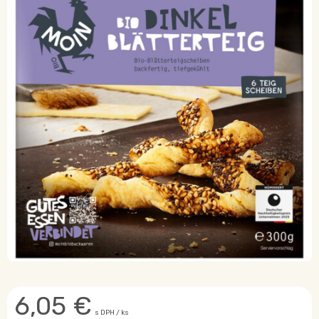
6,05
€
s DPH / ks