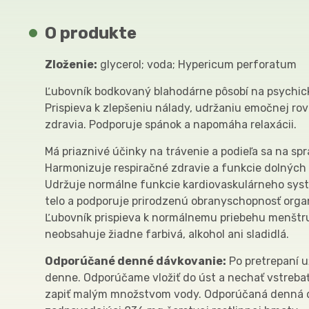
O produkte
Zloženie:
glycerol; voda; Hypericum perforatum
Ľubovník bodkovaný blahodárne pôsobí na psychick
Prispieva k zlepšeniu nálady, udržaniu emočnej r
zdravia. Podporuje spánok a napomáha relaxácii.
Má priaznivé účinky na trávenie a podieľa sa na spr
Harmonizuje respiračné zdravie a funkcie dolných 
Udržuje normálne funkcie kardiovaskulárneho syst
telo a podporuje prirodzenú obranyschopnosť org
Ľubovník prispieva k normálnemu priebehu menštr
neobsahuje žiadne farbivá, alkohol ani sladidlá.
Odporúčané denné dávkovanie:
Po pretrepaní u
denne. Odporúčame vložiť do úst a nechať vstrebať
zapiť malým množstvom vody. Odporúčaná denná 