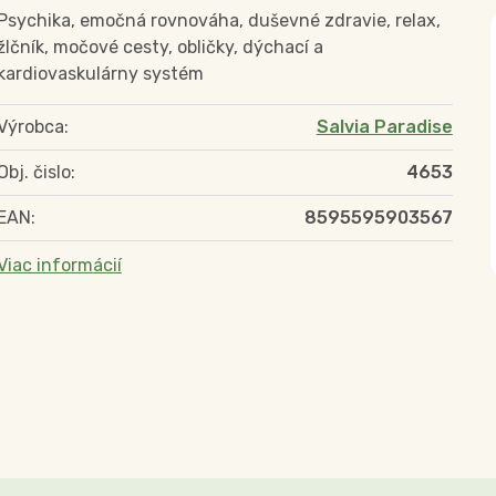
Psychika, emočná rovnováha, duševné zdravie, relax,
žlčník, močové cesty, obličky, dýchací a
kardiovaskulárny systém
Výrobca:
Salvia Paradise
Obj. čislo:
4653
EAN:
8595595903567
Viac informácií