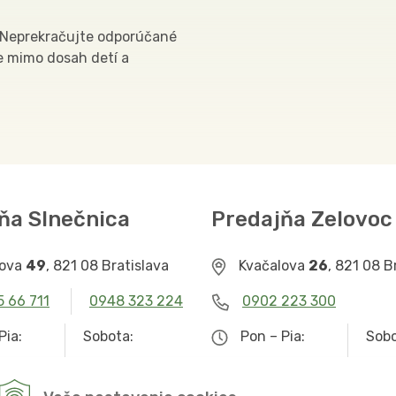
y. Neprekračujte odporúčané
 mimo dosah detí a
ňa Slnečnica
Predajňa Zelovoc
lova
49
, 821 08 Bratislava
Kvačalova
26
, 821 08 B
5 66 711
0948 323 224
0902 223 300
Pia:
Sobota:
Pon – Pia:
Sobo
– 19.00
9.00 – 12.30
9.00 – 19.00
Zat