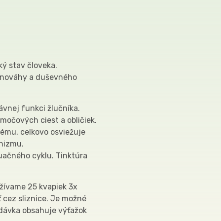
ý stav človeka.
ovnováhy a duševného
ávnej funkci žlučníka.
močových ciest a obličiek.
ému, celkovo osviežuje
anizmu.
uačného cyklu. Tinktúra
žívame 25 kvapiek 3x
 cez sliznice. Je možné
dávka obsahuje výťažok