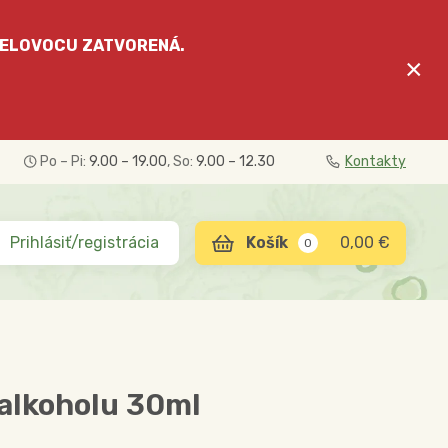
ELOVOCU
ZATVORENÁ.
×
Po – Pi:
9.00 – 19.00
, So:
9.00 – 12.30
Kontakty
Prihlásiť/registrácia
0,00 €
0
 alkoholu 30ml