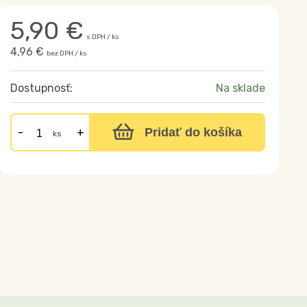
5,90
€
s DPH / ks
4,96 €
bez DPH / ks
Dostupnosť:
Na sklade
Pridať do košíka
ks