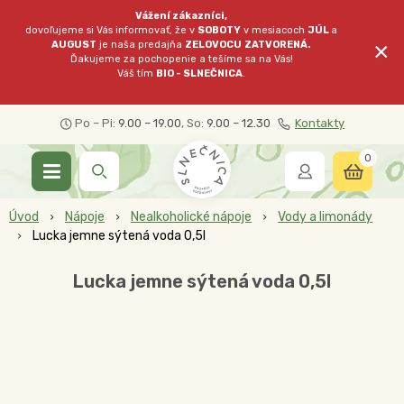
Vážení zákazníci,
dovoľujeme si Vás informovať, že v
SOBOTY
v mesiacoch
JÚL
a
×
AUGUST
je naša predajňa
ZELOVOCU
ZATVORENÁ.
Ďakujeme za pochopenie a tešíme sa na Vás!
Váš tím
BIO - SLNEČNICA
.
Po – Pi:
9.00 – 19.00
, So:
9.00 – 12.30
Kontakty
0
Úvod
Nápoje
Nealkoholické nápoje
Vody a limonády
Lucka jemne sýtená voda 0,5l
Lucka jemne sýtená voda 0,5l