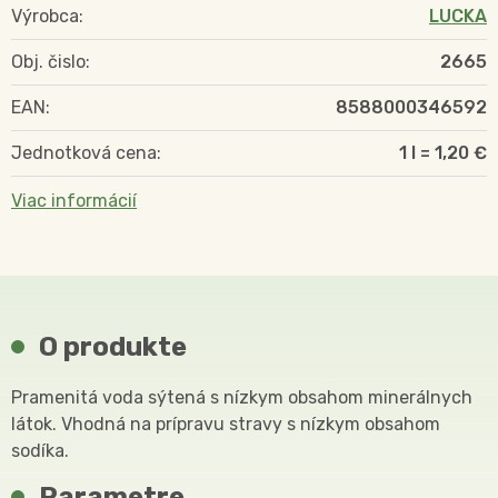
Výrobca:
LUCKA
Obj. čislo:
2665
EAN:
8588000346592
Jednotková cena:
1 l = 1,20 €
Viac informácií
O produkte
Pramenitá voda sýtená s nízkym obsahom minerálnych
látok. Vhodná na prípravu stravy s nízkym obsahom
sodíka.
Parametre