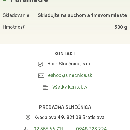
Skladovanie
Skladujte na suchom a tmavom mieste
Hmotnosť
500
KONTAKT
Bio - Slnečnica, s.r.o.
eshop@slnecnica.sk
Všetky kontakty
PREDAJŇA SLNEČNICA
Kvačalova
49
, 821 08 Bratislava
02 555 66 711
0948 323 224