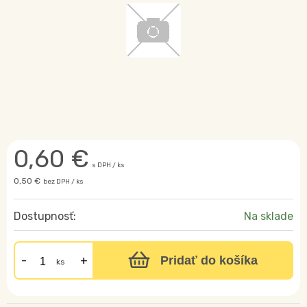
0,60
€
s DPH / ks
0,50 €
bez DPH / ks
Dostupnosť:
Na sklade
Pridať do košíka
ks