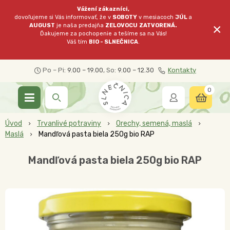
Vážení zákazníci,
dovoľujeme si Vás informovať, že v
SOBOTY
v mesiacoch
JÚL
a
×
AUGUST
je naša predajňa
ZELOVOCU
ZATVORENÁ.
Ďakujeme za pochopenie a tešíme sa na Vás!
Váš tím
BIO - SLNEČNICA
.
Po – Pi:
9.00 – 19.00
, So:
9.00 – 12.30
Kontakty
0
Úvod
Trvanlivé potraviny
Orechy, semená, maslá
Maslá
Mandľová pasta biela 250g bio RAP
Mandľová pasta biela 250g bio RAP