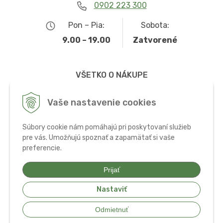
0902 223 300
Pon – Pia:
Sobota:
9.00 – 19.00
Zatvorené
VŠETKO O NÁKUPE
Obchodné podmienky
Vaše nastavenie cookies
Možnosti dopravy a platby
Súbory cookie nám pomáhajú pri poskytovaní služieb
Ochrana osobných údajov
pre vás. Umožňujú spoznať a zapamätať si vaše
preferencie.
Používanie cookies
Prijať
Nastaviť
© 2026 Bio potraviny, zdravá výživa a doplnky •
tvorba eshopu cez
Odmietnuť
UNIobchod
,
webhosting
spoločnosti
WEBYGROUP