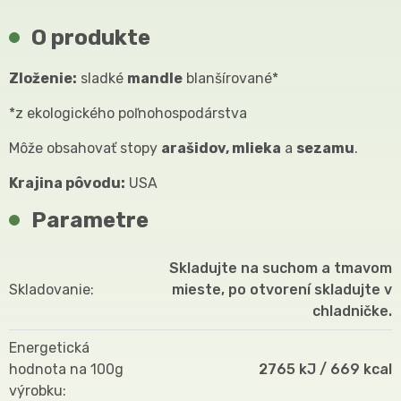
O produkte
Zloženie:
sladké
mandle
blanšírované*
*z ekologického poľnohospodárstva
Môže obsahovať stopy
arašidov, mlieka
a
sezamu
.
Krajina pôvodu:
USA
Parametre
Skladujte na suchom a tmavom
Skladovanie
mieste, po otvorení skladujte v
chladničke.
Energetická
hodnota na 100g
2765 kJ / 669 kcal
výrobku