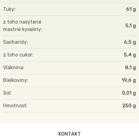
Tuky
61 g
z toho nasýtené
5,1 g
mastné kyseliny
Sacharidy
6,5 g
z toho cukor
5,4 g
Vláknina
8,1 g
Bielkoviny
19,6 g
Soľ
0,01 g
Hmotnosť
250
KONTAKT