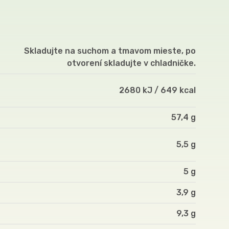
Skladujte na suchom a tmavom mieste, po
otvorení skladujte v chladničke.
2680 kJ / 649 kcal
57,4 g
5,5 g
5 g
3,9 g
9,3 g