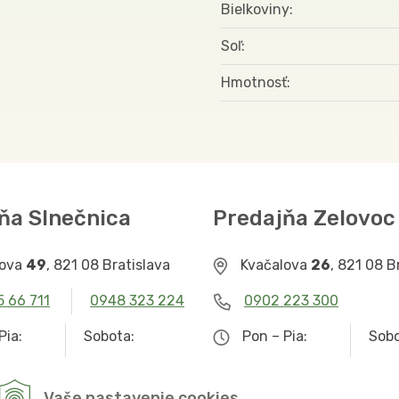
Bielkoviny
Soľ
Hmotnosť
ňa Slnečnica
Predajňa Zelovoc
lova
49
, 821 08 Bratislava
Kvačalova
26
, 821 08 B
5 66 711
0948 323 224
0902 223 300
Pia:
Sobota:
Pon – Pia:
Sobo
– 19.00
9.00 – 12.30
9.00 – 19.00
Zat
Vaše nastavenie cookies