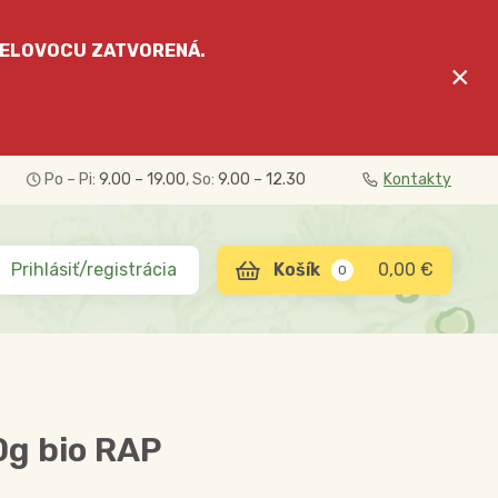
ELOVOCU
ZATVORENÁ.
×
Po – Pi:
9.00 – 19.00
, So:
9.00 – 12.30
Kontakty
Prihlásiť/registrácia
0,00 €
0
0g bio RAP