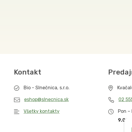
Kontakt
Predaj
Bio - Slnečnica, s.r.o.
Kvača
eshop@slnecnica.sk
02 55
Všetky kontakty
Pon – 
9.00 