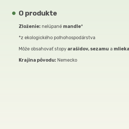
O produkte
Zloženie:
nelúpané
mandle
*
*z ekologického poľnohospodárstva
Môže obsahovať stopy
arašidov, sezamu
a
mliek
Krajina pôvodu:
Nemecko