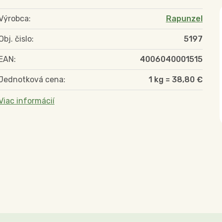
Výrobca:
Rapunzel
Obj. čislo:
5197
EAN:
4006040001515
Jednotková cena:
1 kg = 38,80 €
Viac informácií