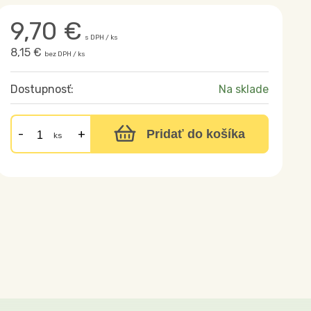
9,70
€
s DPH / ks
8,15 €
bez DPH / ks
Dostupnosť:
Na sklade
Pridať do košíka
ks