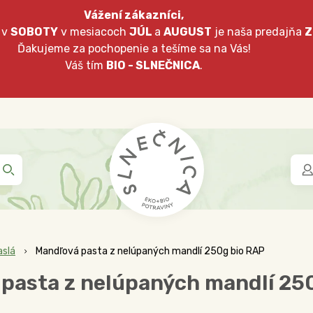
Vážení zákazníci,
 v
SOBOTY
v mesiacoch
JÚL
a
AUGUST
je naša predajňa
Z
Ďakujeme za pochopenie a tešíme sa na Vás!
Váš tím
BIO - SLNEČNICA
.
aslá
Mandľová pasta z nelúpaných mandlí 250g bio RAP
pasta z nelúpaných mandlí 25