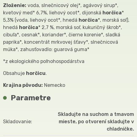
Zloženie:
voda, slnečnicový olej*, agávový sirup*,
kvetový med* 6,7%, liehový ocot*, dijonská
horčica
*
5,3% (voda, liehový ocot*, hnedá
horčica
*, morská soľ),
hnedá
horčica
* 2,7 %, morská soľ, kukuričný škrob*,
cibuľa*, cesnak*, koriander*, čierne korenie*, sladká
paprika*, koncentrát mrkvovej šťavy*, slnečnicová
múka*, zahusťovadlo: guarová guma*
*z ekologického poľnohospodárstva
Obsahuje
horčicu
.
Krajina pôvodu:
Nemecko
Parametre
Skladujte na suchom a tmavom
Skladovanie
mieste, po otvorení skladujte v
chladničke.