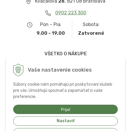
Kvačalova
26
, 821 08 Bratislava
0902 223 300
Pon – Pia:
Sobota:
9.00 – 19.00
Zatvorené
VŠETKO O NÁKUPE
Obchodné podmienky
Vaše nastavenie cookies
Možnosti dopravy a platby
Súbory cookie nám pomáhajú pri poskytovaní služieb
Ochrana osobných údajov
pre vás. Umožňujú spoznať a zapamätať si vaše
preferencie.
Používanie cookies
Prijať
Nastaviť