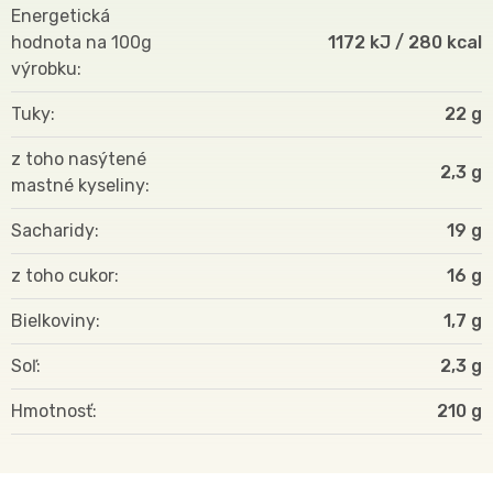
Energetická
hodnota na 100g
1172 kJ / 280 kcal
výrobku
Tuky
22 g
z toho nasýtené
2,3 g
mastné kyseliny
Sacharidy
19 g
z toho cukor
16 g
Bielkoviny
1,7 g
Soľ
2,3 g
Hmotnosť
210