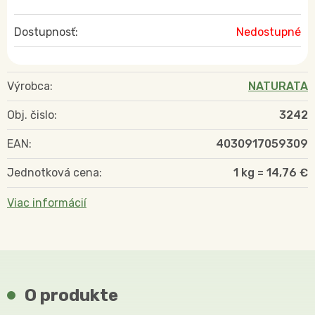
Dostupnosť:
Nedostupné
Výrobca:
NATURATA
Obj. čislo:
3242
EAN:
4030917059309
Jednotková cena:
1 kg = 14,76 €
Viac informácií
O produkte