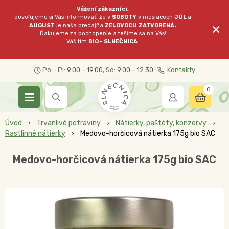
Vážení zákazníci,
dovoľujeme si Vás informovať, že v
SOBOTY
v mesiacoch
JÚL
a
×
AUGUST
je naša predajňa
ZELOVOCU
ZATVORENÁ.
Ďakujeme za pochopenie a tešíme sa na Vás!
Váš tím
BIO - SLNEČNICA
.
Po – Pi:
9.00 – 19.00
, So:
9.00 – 12.30
Kontakty
0
Úvod
Trvanlivé potraviny
Nátierky, paštéty, konzervy
Rastlinné nátierky
Medovo-horčicová nátierka 175g bio SAC
Medovo-horčicová nátierka 175g bio SAC