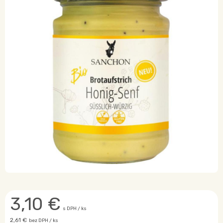
3,10
€
s DPH / ks
2,61 €
bez DPH / ks