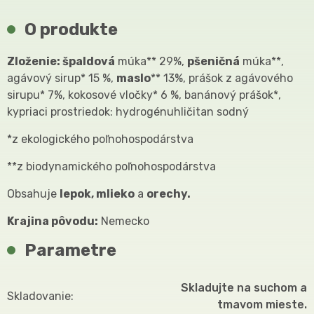
O produkte
Zloženie: špaldová
múka** 29%,
pšeničná
múka**,
agávový sirup* 15 %,
maslo
** 13%, prášok z agávového
sirupu* 7%, kokosové vločky* 6 %, banánový prášok*,
kypriaci prostriedok: hydrogénuhličitan sodný
*z ekologického poľnohospodárstva
**z biodynamického poľnohospodárstva
Obsahuje
lepok, mlieko
a
orechy.
Krajina pôvodu:
Nemecko
Parametre
Skladujte na suchom a
Skladovanie
tmavom mieste.