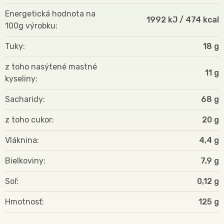
Energetická hodnota na
1992 kJ / 474 kcal
100g výrobku
Tuky
18 g
z toho nasýtené mastné
11 g
kyseliny
Sacharidy
68 g
z toho cukor
20 g
Vláknina
4,4 g
Bielkoviny
7,9 g
Soľ
0,12 g
Hmotnosť
125