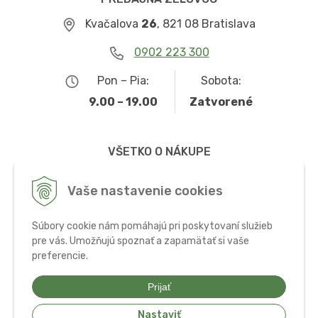
Kvačalova
26
, 821 08 Bratislava
0902 223 300
Pon – Pia:
Sobota:
9.00 – 19.00
Zatvorené
VŠETKO O NÁKUPE
Obchodné podmienky
Vaše nastavenie cookies
Možnosti dopravy a platby
Súbory cookie nám pomáhajú pri poskytovaní služieb
Ochrana osobných údajov
pre vás. Umožňujú spoznať a zapamätať si vaše
preferencie.
Používanie cookies
Prijať
Nastaviť