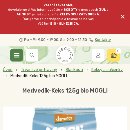
Vážení zákazníci,
dovoľujeme si Vás informovať, že v
SOBOTY
v mesiacoch
JÚL
a
×
AUGUST
je naša predajňa
ZELOVOCU
ZATVORENÁ.
Ďakujeme za pochopenie a tešíme sa na Vás!
Váš tím
BIO - SLNEČNICA
.
Po – Pi:
9.00 – 19.00
, So:
9.00 – 12.30
Kontakty
0
Úvod
Trvanlivé potraviny
Sladkosti
Keksy a sušienky
Medvedík-Keks 125g bio MOGLI
Medvedík-Keks 125g bio MOGLI