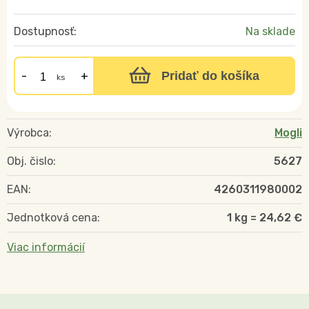
Dostupnosť:
Na sklade
Pridať do košíka
ks
Výrobca:
Mogli
Obj. čislo:
5627
EAN:
4260311980002
Jednotková cena:
1 kg = 24,62 €
Viac informácií