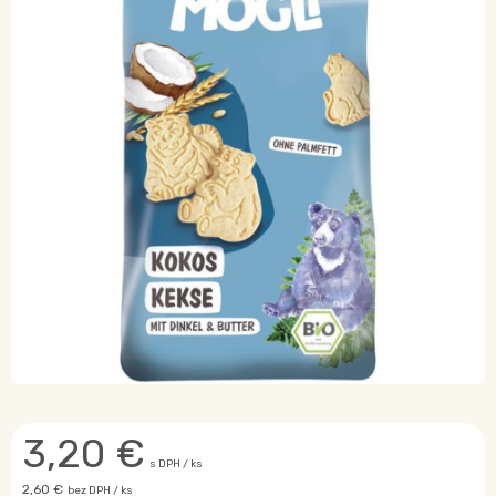
3,20
€
s DPH / ks
2,60 €
bez DPH / ks