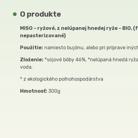
O produkte
MISO – ryžové, z nelúpanej hnedej ryže – BIO,
nepasterizované)
Použitie:
namiesto bujónu, alebo pri príprave inýc
Zloženie:
*sójové bôby 46%, *nelúpaná hnedá ryža 3
voda.
* z ekologického poľnohospodárstva
Hmotnosť:
300g