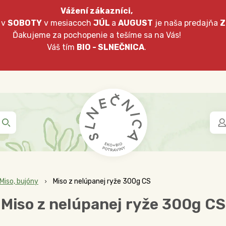
Vážení zákazníci,
 v
SOBOTY
v mesiacoch
JÚL
a
AUGUST
je naša predajňa
Z
Ďakujeme za pochopenie a tešíme sa na Vás!
Váš tím
BIO - SLNEČNICA
.
Miso, bujóny
Miso z nelúpanej ryže 300g CS
Miso z nelúpanej ryže 300g CS