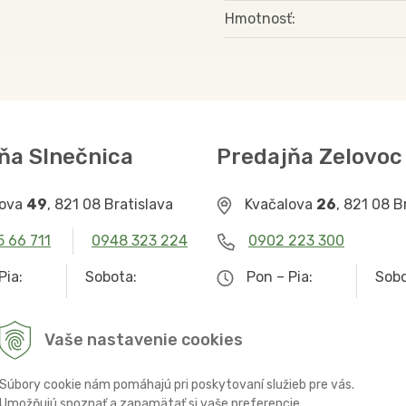
Hmotnosť
ňa Slnečnica
Predajňa Zelovoc
lova
49
, 821 08 Bratislava
Kvačalova
26
, 821 08 B
5 66 711
0948 323 224
0902 223 300
Pia:
Sobota:
Pon – Pia:
Sobo
– 19.00
9.00 – 12.30
9.00 – 19.00
Zat
Vaše nastavenie cookies
Súbory cookie nám pomáhajú pri poskytovaní služieb pre vás.
Umožňujú spoznať a zapamätať si vaše preferencie.