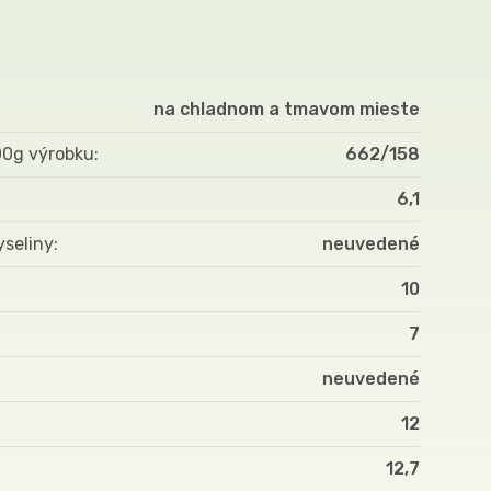
na chladnom a tmavom mieste
00g výrobku
662/158
6,1
yseliny
neuvedené
10
7
neuvedené
12
12,7