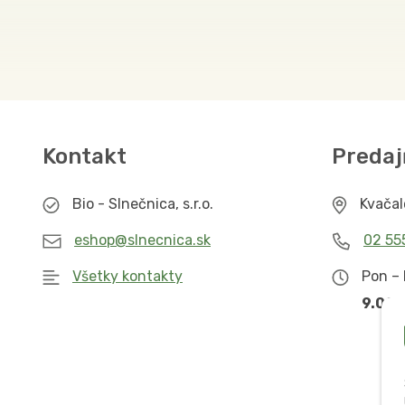
Kontakt
Predaj
Bio - Slnečnica, s.r.o.
Kvača
eshop@slnecnica.sk
02 55
Všetky kontakty
Pon – 
9.00 