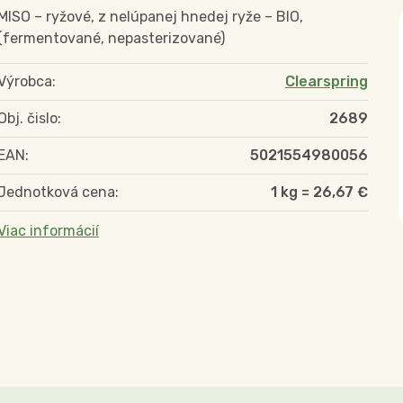
MISO – ryžové, z nelúpanej hnedej ryže – BIO,
(fermentované, nepasterizované)
Výrobca:
Clearspring
Obj. čislo:
2689
EAN:
5021554980056
Jednotková cena:
1 kg = 26,67 €
Viac informácií