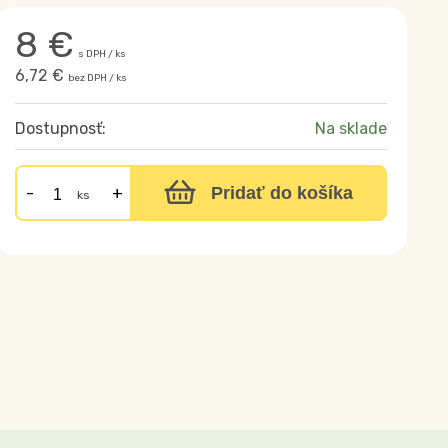
8
€
s DPH / ks
6,72 €
bez DPH / ks
Dostupnosť:
Na sklade
Pridať do košíka
ks