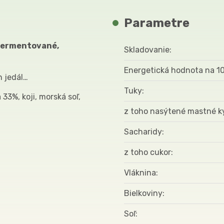
Parametre
 (fermentované,
Skladovanie
Energetická hodnota na 1
h jedál…
Tuky
3%, koji, morská soľ,
z toho nasýtené mastné k
Sacharidy
z toho cukor
Vláknina
Bielkoviny
Soľ