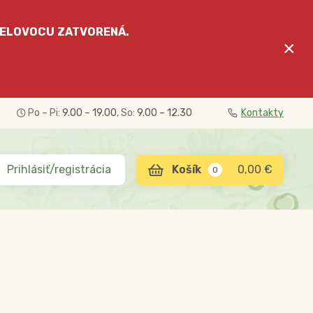
ELOVOCU
ZATVORENÁ.
×
Po – Pi:
9.00 – 19.00
, So:
9.00 – 12.30
Kontakty
Prihlásiť/registrácia
0,00 €
0