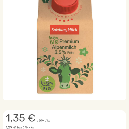
1,35
€
s DPH / ks
1,29 €
bez DPH / ks