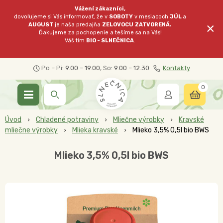
Vážení zákazníci,
dovoľujeme si Vás informovať, že v
SOBOTY
v mesiacoch
JÚL
a
×
AUGUST
je naša predajňa
ZELOVOCU
ZATVORENÁ.
Ďakujeme za pochopenie a tešíme sa na Vás!
Váš tím
BIO - SLNEČNICA
.
Po – Pi:
9.00 – 19.00
, So:
9.00 – 12.30
Kontakty
0
Úvod
Chladené potraviny
Mliečne výrobky
Kravské
mliečne výrobky
Mlieka kravské
Mlieko 3,5% 0,5l bio BWS
Mlieko 3,5% 0,5l bio BWS