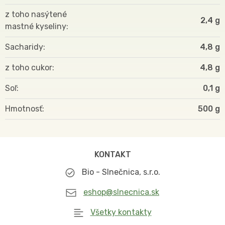
z toho nasýtené
2,4 g
mastné kyseliny
Sacharidy
4,8 g
z toho cukor
4,8 g
Soľ
0,1 g
Hmotnosť
500
KONTAKT
Bio - Slnečnica, s.r.o.
eshop@slnecnica.sk
Všetky kontakty