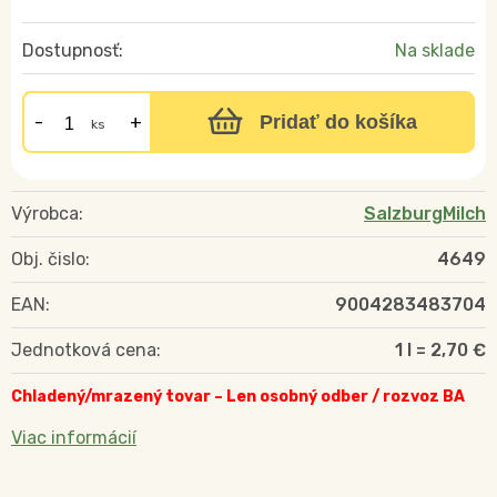
Dostupnosť:
Na sklade
Pridať do košíka
ks
Výrobca:
SalzburgMilch
Obj. čislo:
4649
EAN:
9004283483704
Jednotková cena:
1 l = 2,70 €
Chladený/mrazený tovar – Len osobný odber / rozvoz BA
Viac informácií