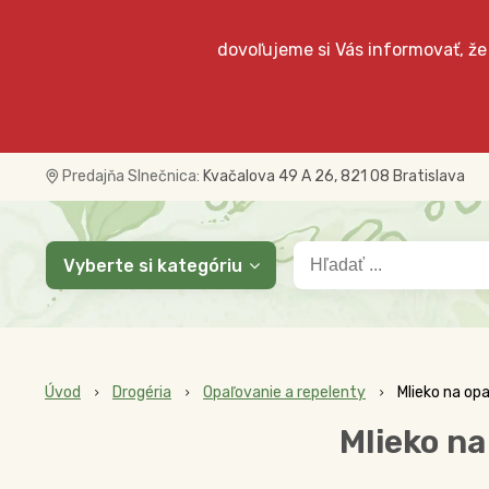
dovoľujeme si Vás informovať, že
Predajňa Slnečnica:
Kvačalova 49 A 26, 821 08 Bratislava
Vyberte si kategóriu
Úvod
Drogéria
Opaľovanie a repelenty
Mlieko na op
Mlieko na