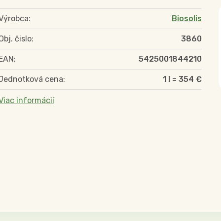
Výrobca:
Biosolis
Obj. čislo:
3860
EAN:
5425001844210
Jednotková cena:
1 l = 354 €
Viac informácií