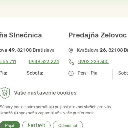
ňa Slnečnica
Predajňa Zelovoc
lova
49
, 821 08 Bratislava
Kvačalova
26
, 821 08 B
5 66 711
0948 323 224
0902 223 300
Pia:
Sobota:
Pon – Pia:
Sobo
– 19.00
9.00 – 12.30
9.00 – 19.00
Zat
Vaše nastavenie cookies
Súbory cookie nám pomáhajú pri poskytovaní služieb pre vás.
Umožňujú spoznať a zapamätať si vaše preferencie.
Nastaviť
Prijať
Odmietnuť