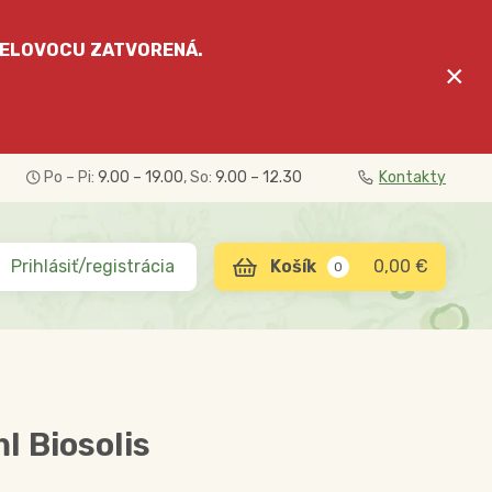
ELOVOCU
ZATVORENÁ.
×
Po – Pi:
9.00 – 19.00
, So:
9.00 – 12.30
Kontakty
Prihlásiť/registrácia
0,00 €
0
l Biosolis