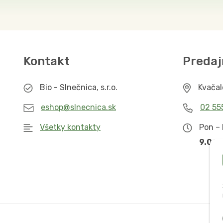
Kontakt
Predaj
Bio - Slnečnica, s.r.o.
Kvača
eshop@slnecnica.sk
02 55
Všetky kontakty
Pon – 
9.00 