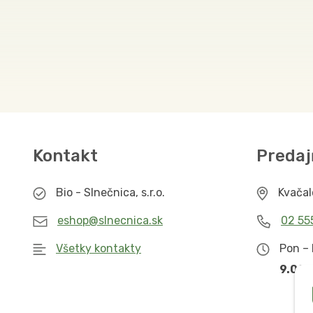
Kontakt
Predaj
Bio - Slnečnica, s.r.o.
Kvača
eshop@slnecnica.sk
02 55
Všetky kontakty
Pon – 
9.00 