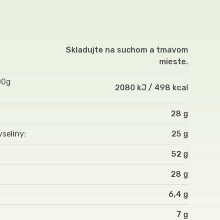
Skladujte na suchom a tmavom
mieste.
00g
2080 kJ / 498 kcal
28 g
yseliny
25 g
52 g
28 g
6,4 g
7 g