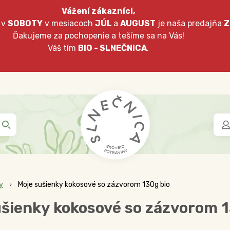
Vážení zákazníci,
 v
SOBOTY
v mesiacoch
JÚL
a
AUGUST
je naša predajňa
Z
Ďakujeme za pochopenie a tešíme sa na Vás!
Váš tím
BIO - SLNEČNICA
.
y
Moje sušienky kokosové so zázvorom 130g bio
ušienky kokosové so zázvorom 1