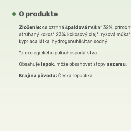
O produkte
Zloženie:
celozrnná
špaldová
múka* 32%, prírodný
strúhaný kokos* 23%, kokosový olej*, ryžová múka*
kypriaca látka: hydrogenuhličitan sodný
*z ekologického poľnohospodárstva
Obsahuje
lepok
, môže obsahovať stopy
sezamu
.
Krajina pôvodu:
Česká republika