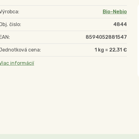
Výrobca:
Bio-Nebio
Obj. čislo:
4844
EAN:
8594052881547
Jednotková cena:
1 kg = 22,31 €
Viac informácií