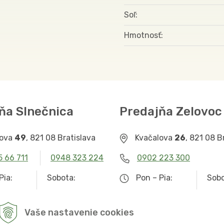
Soľ
Hmotnosť
ňa Slnečnica
Predajňa Zelovoc
lova
49
, 821 08 Bratislava
Kvačalova
26
, 821 08 B
5 66 711
0948 323 224
0902 223 300
Pia:
Sobota:
Pon – Pia:
Sobo
– 19.00
9.00 – 12.30
9.00 – 19.00
Zat
Vaše nastavenie cookies