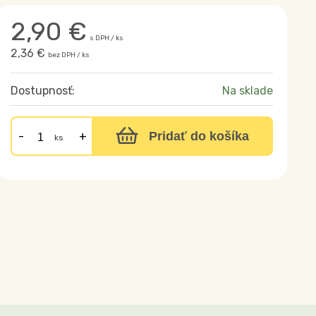
2,90
€
s DPH / ks
2,36 €
bez DPH / ks
Dostupnosť:
Na sklade
Pridať do košíka
ks