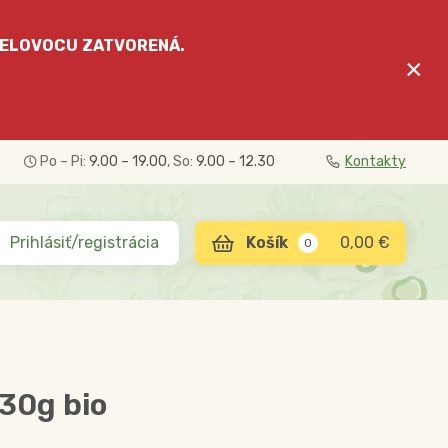
ELOVOCU
ZATVORENÁ.
×
Po – Pi:
9.00 – 19.00
, So:
9.00 – 12.30
Kontakty
Prihlásiť/registrácia
0,00 €
0
30g bio