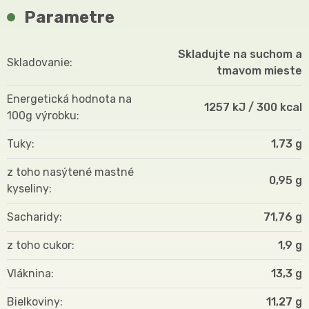
Parametre
Skladujte na suchom a
Skladovanie
tmavom mieste
Energetická hodnota na
1257 kJ / 300 kcal
100g výrobku
Tuky
1,73 g
z toho nasýtené mastné
0,95 g
kyseliny
Sacharidy
71,76 g
z toho cukor
1,9 g
Vláknina
13,3 g
Bielkoviny
11,27 g