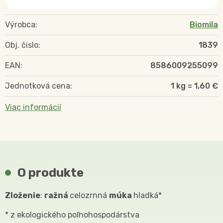
Výrobca:
Biomila
Obj. čislo:
1839
EAN:
8586009255099
Jednotková cena:
1 kg = 1,60 €
Viac informácií
O produkte
Zloženie
:
ražná
celozrnná
múka
hladká*
* z ekologického poľnohospodárstva