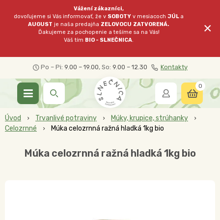
Vážení zákazníci,
dovoľujeme si Vás informovať, že v
SOBOTY
v mesiacoch
JÚL
a
×
AUGUST
je naša predajňa
ZELOVOCU
ZATVORENÁ.
Ďakujeme za pochopenie a tešíme sa na Vás!
Váš tím
BIO - SLNEČNICA
.
Po – Pi:
9.00 – 19.00
, So:
9.00 – 12.30
Kontakty
0
Úvod
Trvanlivé potraviny
Múky, krupice, strúhanky
Celozrnné
Múka celozrnná ražná hladká 1kg bio
Múka celozrnná ražná hladká 1kg bio