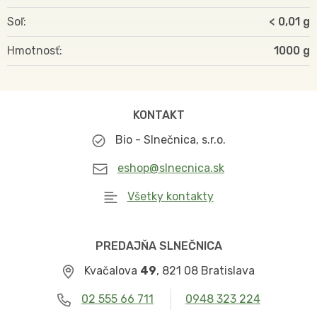
Soľ
< 0,01 g
Hmotnosť
1000
KONTAKT
Bio - Slnečnica, s.r.o.
eshop@slnecnica.sk
Všetky kontakty
PREDAJŇA SLNEČNICA
Kvačalova
49
, 821 08 Bratislava
02 555 66 711
0948 323 224