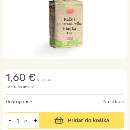
1,60
€
s DPH / ks
1,34 €
bez DPH / ks
Dostupnosť:
Na sklade
Pridať do košíka
ks