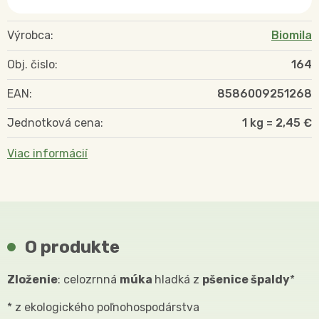
Výrobca:
Biomila
Obj. čislo:
164
EAN:
8586009251268
Jednotková cena:
1 kg = 2,45 €
Viac informácií
O produkte
Zloženie
: celozrnná
múka
hladká z
pšenice špaldy
*
* z ekologického poľnohospodárstva