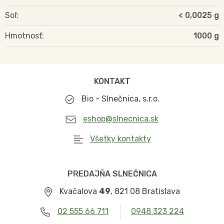
Soľ
< 0,0025 g
Hmotnosť
1000
KONTAKT
Bio - Slnečnica, s.r.o.
eshop@slnecnica.sk
Všetky kontakty
PREDAJŇA SLNEČNICA
Kvačalova
49
, 821 08 Bratislava
02 555 66 711
0948 323 224