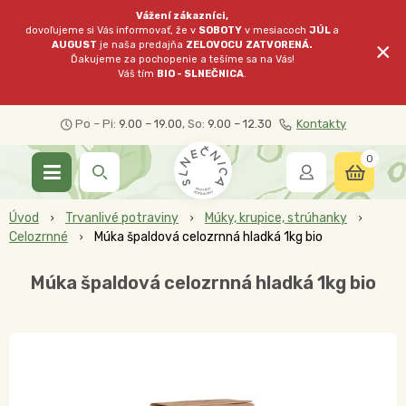
Vážení zákazníci,
dovoľujeme si Vás informovať, že v
SOBOTY
v mesiacoch
JÚL
a
×
AUGUST
je naša predajňa
ZELOVOCU
ZATVORENÁ.
Ďakujeme za pochopenie a tešíme sa na Vás!
Váš tím
BIO - SLNEČNICA
.
Po – Pi:
9.00 – 19.00
, So:
9.00 – 12.30
Kontakty
0
Úvod
Trvanlivé potraviny
Múky, krupice, strúhanky
Celozrnné
Múka špaldová celozrnná hladká 1kg bio
Múka špaldová celozrnná hladká 1kg bio