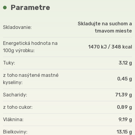
Parametre
Skladujte na suchom a
Skladovanie
tmavom mieste
Energetická hodnota na
1470 kJ / 348 kcal
100g výrobku
Tuky
3,12 g
z toho nasýtené mastné
0,45 g
kyseliny
Sacharidy
71,39 g
z toho cukor
0,89 g
Vláknina
9,19 g
Bielkoviny
13,15 g