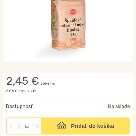
2,45
€
s DPH / ks
2,06 €
bez DPH / ks
Dostupnosť:
Na sklade
Pridať do košíka
ks