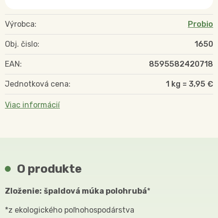
Výrobca:
Probio
Obj. čislo:
1650
EAN:
8595582420718
Jednotková cena:
1 kg = 3,95 €
Viac informácií
O produkte
Zloženie:
špaldová múka polohrubá
*
*z ekologického poľnohospodárstva