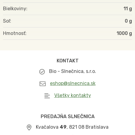
Bielkoviny
11 g
Soľ
0 g
Hmotnosť
1000
KONTAKT
Bio - Slnečnica, s.r.o.
eshop@slnecnica.sk
Všetky kontakty
PREDAJŇA SLNEČNICA
Kvačalova
49
, 821 08 Bratislava