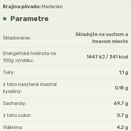
Krajina pôvodu:
Maďarsko
Parametre
Skladujte na suchom a
Skladovanie
tmavom mieste
Energetická hodnota na
1447 kJ / 341 kcal
100g výrobku
Tuky
1,1 g
z toho nasýtené mastné
0,18 g
kyseliny
Sacharidy
69,7 g
z toho cukor
0,7 g
Vláknina
4,2 g