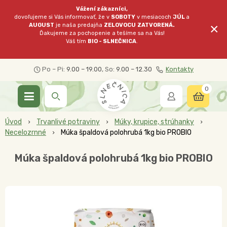
Vážení zákazníci,
dovoľujeme si Vás informovať, že v
SOBOTY
v mesiacoch
JÚL
a
×
AUGUST
je naša predajňa
ZELOVOCU
ZATVORENÁ.
Ďakujeme za pochopenie a tešíme sa na Vás!
Váš tím
BIO - SLNEČNICA
.
Po – Pi:
9.00 – 19.00
, So:
9.00 – 12.30
Kontakty
0
Úvod
Trvanlivé potraviny
Múky, krupice, strúhanky
Necelozrnné
Múka špaldová polohrubá 1kg bio PROBIO
Múka špaldová polohrubá 1kg bio PROBIO