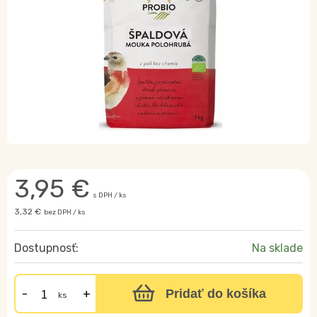
3,95
€
s DPH / ks
3,32 €
bez DPH / ks
Dostupnosť:
Na sklade
Pridať do košíka
ks