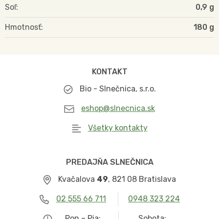
Soľ
0,9 g
Hmotnosť
180
KONTAKT
Bio - Slnečnica, s.r.o.
eshop@slnecnica.sk
Všetky kontakty
PREDAJŇA SLNEČNICA
Kvačalova
49
, 821 08 Bratislava
02 555 66 711
0948 323 224
Pon – Pia:
Sobota: