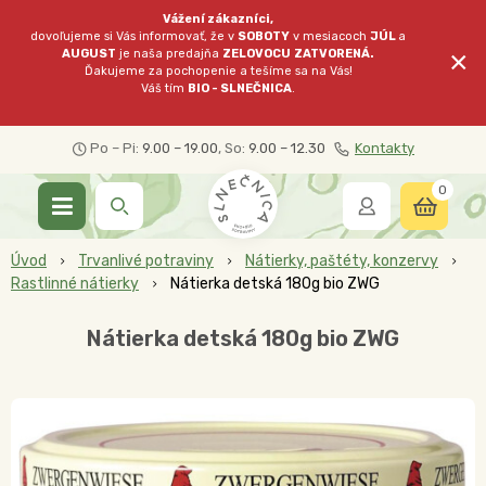
Vážení zákazníci,
dovoľujeme si Vás informovať, že v
SOBOTY
v mesiacoch
JÚL
a
×
AUGUST
je naša predajňa
ZELOVOCU
ZATVORENÁ.
Ďakujeme za pochopenie a tešíme sa na Vás!
Váš tím
BIO - SLNEČNICA
.
Po – Pi:
9.00 – 19.00
, So:
9.00 – 12.30
Kontakty
0
Úvod
Trvanlivé potraviny
Nátierky, paštéty, konzervy
Rastlinné nátierky
Nátierka detská 180g bio ZWG
Nátierka detská 180g bio ZWG