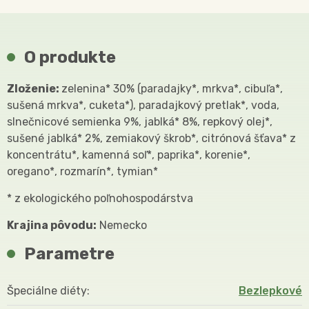
O produkte
Zloženie:
zelenina* 30% (paradajky*, mrkva*, cibuľa*,
sušená mrkva*, cuketa*), paradajkový pretlak*, voda,
slnečnicové semienka 9%, jablká* 8%, repkový olej*,
sušené jablká* 2%, zemiakový škrob*, citrónová šťava* z
koncentrátu*, kamenná soľ*, paprika*, korenie*,
oregano*, rozmarín*, tymian*
* z ekologického poľnohospodárstva
Krajina pôvodu:
Nemecko
Parametre
Špeciálne diéty
Bezlepkové