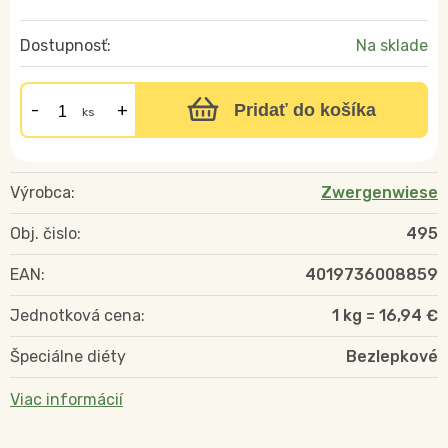
Dostupnosť:
Na sklade
Pridať do košíka
ks
Výrobca:
Zwergenwiese
Obj. čislo:
495
EAN:
4019736008859
Jednotková cena:
1 kg = 16,94 €
Špeciálne diéty
Bezlepkové
Viac informácií