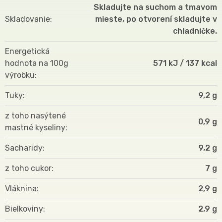
Skladujte na suchom a tmavom
Skladovanie
mieste, po otvorení skladujte v
chladničke.
Energetická
hodnota na 100g
571 kJ / 137 kcal
výrobku
Tuky
9,2 g
z toho nasýtené
0,9 g
mastné kyseliny
Sacharidy
9,2 g
z toho cukor
7 g
Vláknina
2,9 g
Bielkoviny
2,9 g