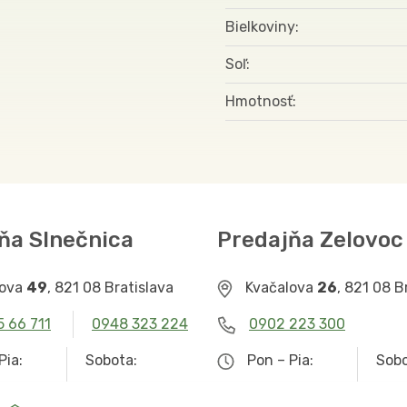
Bielkoviny
Soľ
Hmotnosť
ňa Slnečnica
Predajňa Zelovoc
lova
49
, 821 08 Bratislava
Kvačalova
26
, 821 08 B
5 66 711
0948 323 224
0902 223 300
Pia:
Sobota:
Pon – Pia:
Sobo
– 19.00
9.00 – 12.30
9.00 – 19.00
Zat