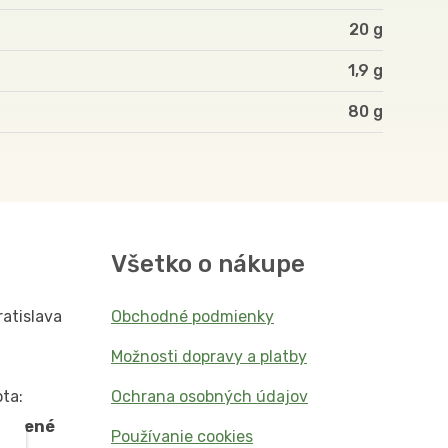
20 g
1,9 g
80
Všetko o nákupe
ratislava
Obchodné podmienky
Možnosti dopravy a platby
ta:
Ochrana osobných údajov
vorené
Používanie cookies