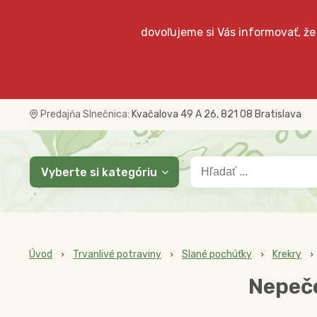
dovoľujeme si Vás informovať, že
Predajňa Slnečnica:
Kvačalova 49 A 26, 821 08 Bratislava
Vyberte si kategóriu
Úvod
Trvanlivé potraviny
Slané pochúťky
Krekry
Nepeče