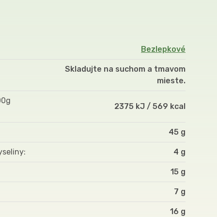
Bezlepkové
Skladujte na suchom a tmavom
mieste.
00g
2375 kJ / 569 kcal
45 g
yseliny
4 g
15 g
7 g
16 g