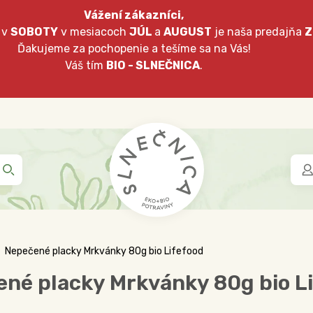
Vážení zákazníci,
 v
SOBOTY
v mesiacoch
JÚL
a
AUGUST
je naša predajňa
Z
Ďakujeme za pochopenie a tešíme sa na Vás!
Váš tím
BIO - SLNEČNICA
.
Nepečené placky Mrkvánky 80g bio Lifefood
né placky Mrkvánky 80g bio L