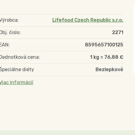
Výrobca:
Lifefood Czech Republic s.r.o.
Obj. čislo:
2271
EAN:
8595657100125
Jednotková cena:
1 kg = 76,88 €
Špeciálne diéty
Bezlepkové
Viac informácií