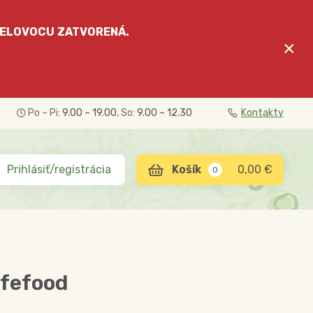
ELOVOCU
ZATVORENÁ.
×
Po – Pi:
9.00 – 19.00
, So:
9.00 – 12.30
Kontakty
Prihlásiť/registrácia
0,00 €
0
ifefood