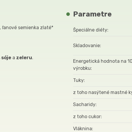
Parametre
 ľanové semienka zlaté*
Špeciálne diéty
Skladovanie
 sóje
a
zeleru
.
Energetická hodnota na 1
výrobku
Tuky
z toho nasýtené mastné k
Sacharidy
z toho cukor
Vláknina