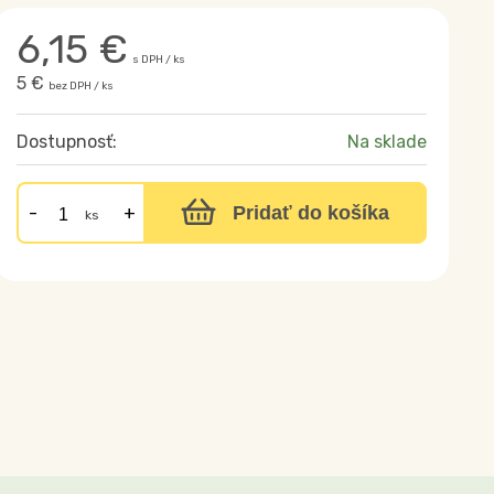
6,15
€
s DPH / ks
5 €
bez DPH / ks
Dostupnosť:
Na sklade
Pridať do košíka
ks