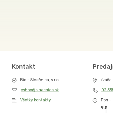
Kontakt
Predaj
Bio - Slnečnica, s.r.o.
Kvača
eshop@slnecnica.sk
02 55
Všetky kontakty
Pon – 
9.00 