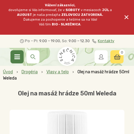
Vážení zákazníci,
dovoľujeme si Vás informovať, že v
SOBOTY
v mesiacoch
JÚL
a
×
AUGUST
je naša predajňa
ZELOVOCU
ZATVORENÁ.
Ďakujeme za pochopenie a tešíme sa na Vás!
Váš tím
BIO - SLNEČNICA
.
Po – Pi:
9.00 – 19.00
, So:
9.00 – 12.30
Kontakty
0
Úvod
Drogéria
Vlasy a telo
Olej na masáž hrádze 50ml
Weleda
Olej na masáž hrádze 50ml Weleda