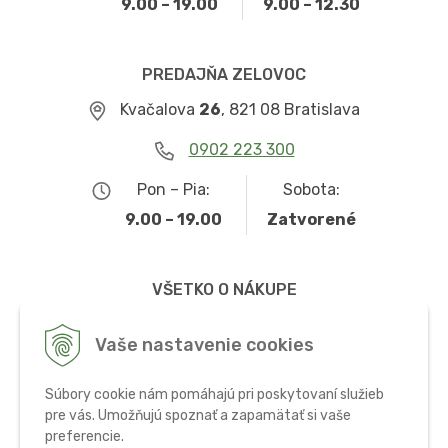
9.00 – 19.00
9.00 – 12.30
PREDAJŇA ZELOVOC
Kvačalova
26
, 821 08 Bratislava
0902 223 300
Pon – Pia:
Sobota:
9.00 – 19.00
Zatvorené
VŠETKO O NÁKUPE
Obchodné podmienky
Vaše nastavenie cookies
Možnosti dopravy a platby
Súbory cookie nám pomáhajú pri poskytovaní služieb
Ochrana osobných údajov
pre vás. Umožňujú spoznať a zapamätať si vaše
preferencie.
Používanie cookies