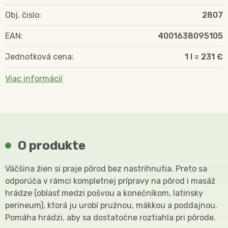
Obj. čislo:
2807
EAN:
4001638095105
Jednotková cena:
1 l = 231 €
Viac informácií
O produkte
Väčšina žien si praje pôrod bez nastrihnutia. Preto sa
odporúča v rámci kompletnej prípravy na pôrod i masáž
hrádze (oblasť medzi pošvou a konečníkom, latinsky
perineum), ktorá ju urobí pružnou, mäkkou a poddajnou.
Pomáha hrádzi, aby sa dostatočne roztiahla pri pôrode.