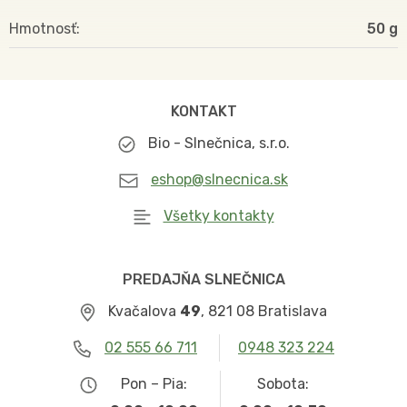
Hmotnosť
50
KONTAKT
Bio - Slnečnica, s.r.o.
eshop@slnecnica.sk
Všetky kontakty
PREDAJŇA SLNEČNICA
Kvačalova
49
, 821 08 Bratislava
02 555 66 711
0948 323 224
Pon – Pia:
Sobota: