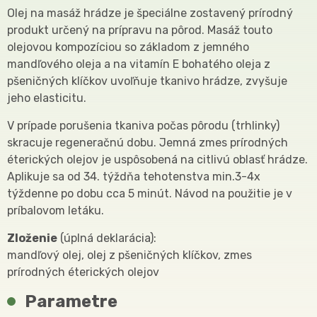
Olej na masáž hrádze je špeciálne zostavený prírodný
produkt určený na prípravu na pôrod. Masáž touto
olejovou kompozíciou so základom z jemného
mandľového oleja a na vitamín E bohatého oleja z
pšeničných klíčkov uvoľňuje tkanivo hrádze, zvyšuje
jeho elasticitu.
V prípade porušenia tkaniva počas pôrodu (trhlinky)
skracuje regeneračnú dobu. Jemná zmes prírodných
éterických olejov je uspôsobená na citlivú oblasť hrádze.
Aplikuje sa od 34. týždňa tehotenstva min.3-4x
týždenne po dobu cca 5 minút. Návod na použitie je v
príbalovom letáku.
Zloženie
(úplná deklarácia):
mandľový olej, olej z pšeničných klíčkov, zmes
prírodných éterických olejov
Parametre