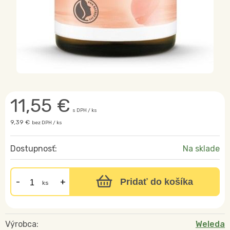
11,55
€
s DPH / ks
9,39 €
bez DPH / ks
Dostupnosť:
Na sklade
Pridať do košíka
ks
Výrobca:
Weleda