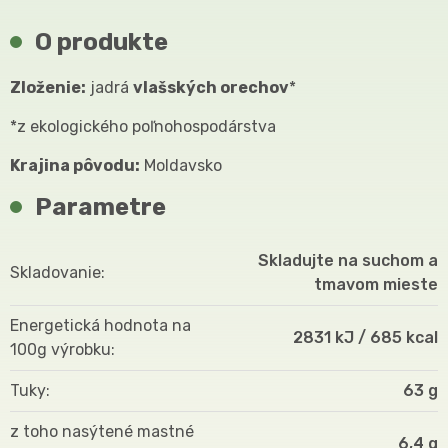
O produkte
Zloženie:
jadrá
vlašských orechov
*
*z ekologického poľnohospodárstva
Krajina pôvodu:
Moldavsko
Parametre
Skladujte na suchom a
Skladovanie
tmavom mieste
Energetická hodnota na
2831 kJ / 685 kcal
100g výrobku
Tuky
63 g
z toho nasýtené mastné
6,4 g