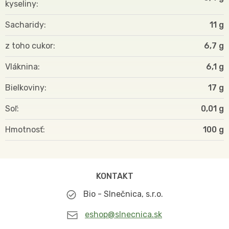
kyseliny
Sacharidy
11 g
z toho cukor
6,7 g
Vláknina
6,1 g
Bielkoviny
17 g
Soľ
0,01 g
Hmotnosť
100
KONTAKT
Bio - Slnečnica, s.r.o.
eshop@slnecnica.sk