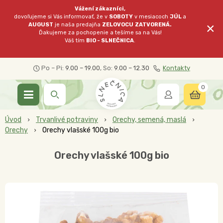
Vážení zákazníci,
dovoľujeme si Vás informovať, že v
SOBOTY
v mesiacoch
JÚL
a
×
AUGUST
je naša predajňa
ZELOVOCU
ZATVORENÁ.
Ďakujeme za pochopenie a tešíme sa na Vás!
Váš tím
BIO - SLNEČNICA
.
Po – Pi:
9.00 – 19.00
, So:
9.00 – 12.30
Kontakty
0
Úvod
Trvanlivé potraviny
Orechy, semená, maslá
Orechy
Orechy vlašské 100g bio
Orechy vlašské 100g bio