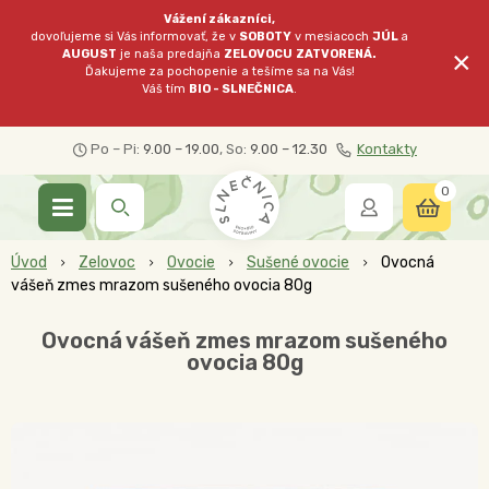
Vážení zákazníci,
dovoľujeme si Vás informovať, že v
SOBOTY
v mesiacoch
JÚL
a
×
AUGUST
je naša predajňa
ZELOVOCU
ZATVORENÁ.
Ďakujeme za pochopenie a tešíme sa na Vás!
Váš tím
BIO - SLNEČNICA
.
Po – Pi:
9.00 – 19.00
, So:
9.00 – 12.30
Kontakty
0
Úvod
Zelovoc
Ovocie
Sušené ovocie
Ovocná
vášeň zmes mrazom sušeného ovocia 80g
Ovocná vášeň zmes mrazom sušeného
ovocia 80g