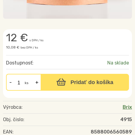
12
€
s DPH / ks
10,08 €
bez DPH / ks
Dostupnosť:
Na sklade
Pridať do košíka
ks
Výrobca:
Brix
Obj. čislo:
4915
EAN:
8588006560589