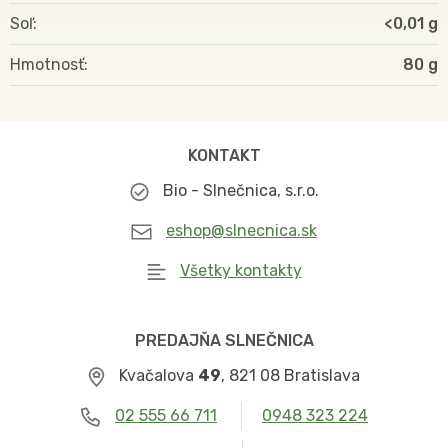
Soľ
<0,01 g
Hmotnosť
80
KONTAKT
Bio - Slnečnica, s.r.o.
eshop@slnecnica.sk
Všetky kontakty
PREDAJŇA SLNEČNICA
Kvačalova
49
, 821 08 Bratislava
02 555 66 711
0948 323 224