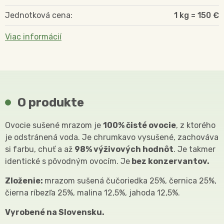
Jednotková cena:
1 kg = 150 €
Viac informácií
O produkte
Ovocie sušené mrazom je
100% čisté ovocie
, z ktorého
je odstránená voda. Je chrumkavo vysušené, zachováva
si farbu, chuť a až
98% výživových hodnôt
. Je takmer
identické s pôvodným ovocím. Je
bez konzervantov.
Zloženie:
mrazom sušená čučoriedka 25%, černica 25%,
čierna ríbezľa 25%, malina 12,5%, jahoda 12,5%.
Vyrobené na Slovensku.