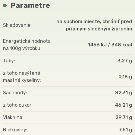
Parametre
na suchom mieste, chrániť pred
Skladovanie
priamym slnečným žiarením
Energetická hodnota
1456 kJ / 348 kcal
na 100g výrobku
Tuky
3,27 g
z toho nasýtené
0,18 g
mastné kyseliny
Sacharidy
82,31 g
z toho cukor
46,21 g
Vláknina
29,71 g
Bielkoviny
7,51 g