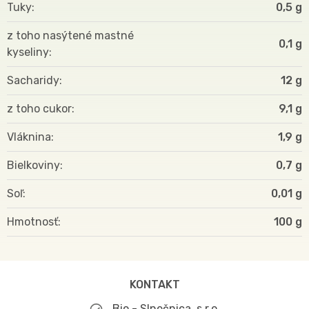
Tuky
0,5 g
z toho nasýtené mastné
0,1 g
kyseliny
Sacharidy
12 g
z toho cukor
9,1 g
Vláknina
1,9 g
Bielkoviny
0,7 g
Soľ
0,01 g
Hmotnosť
100
KONTAKT
Bio - Slnečnica, s.r.o.