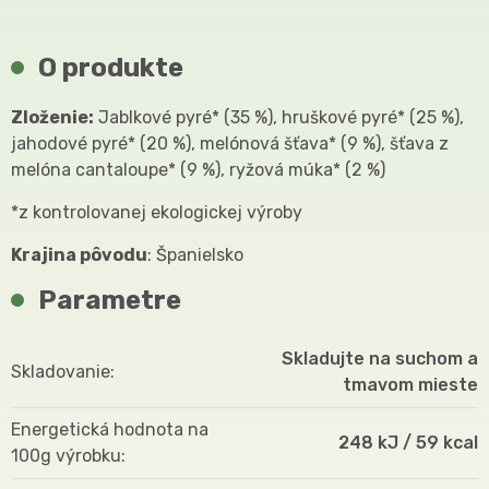
O produkte
Zloženie:
Jablkové pyré* (35 %), hruškové pyré* (25 %),
jahodové pyré* (20 %), melónová šťava* (9 %), šťava z
melóna cantaloupe* (9 %), ryžová múka* (2 %)
*z kontrolovanej ekologickej výroby
Krajina pôvodu
: Španielsko
Parametre
Skladujte na suchom a
Skladovanie
tmavom mieste
Energetická hodnota na
248 kJ / 59 kcal
100g výrobku