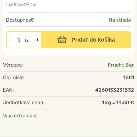
1,22 €
bez DPH / ks
Dostupnosť:
Na sklade
Pridať do košíka
ks
Výrobca:
Frucht Bar
Obj. čislo:
1601
EAN:
4260133231832
Jednotková cena:
1 kg = 14,50 €
Viac informácií