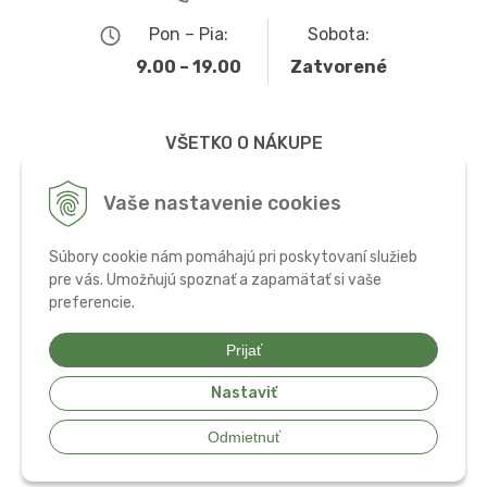
Pon – Pia:
Sobota:
9.00 – 19.00
Zatvorené
VŠETKO O NÁKUPE
Obchodné podmienky
Vaše nastavenie cookies
Možnosti dopravy a platby
Súbory cookie nám pomáhajú pri poskytovaní služieb
Ochrana osobných údajov
pre vás. Umožňujú spoznať a zapamätať si vaše
preferencie.
Používanie cookies
Prijať
Nastaviť
© 2026 Bio potraviny, zdravá výživa a doplnky •
tvorba eshopu cez
Odmietnuť
UNIobchod
,
webhosting
spoločnosti
WEBYGROUP