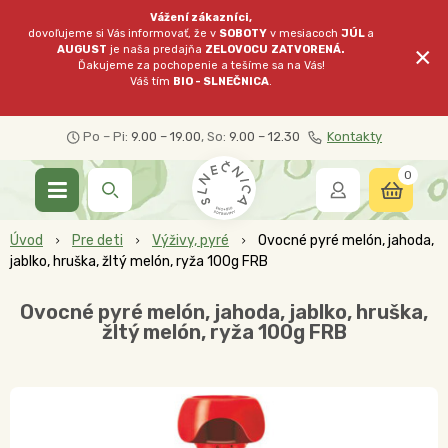
Vážení zákazníci,
dovoľujeme si Vás informovať, že v
SOBOTY
v mesiacoch
JÚL
a
×
AUGUST
je naša predajňa
ZELOVOCU
ZATVORENÁ.
Ďakujeme za pochopenie a tešíme sa na Vás!
Váš tím
BIO - SLNEČNICA
.
Po – Pi:
9.00 – 19.00
, So:
9.00 – 12.30
Kontakty
0
Úvod
Pre deti
Výživy, pyré
Ovocné pyré melón, jahoda,
jablko, hruška, žltý melón, ryža 100g FRB
Ovocné pyré melón, jahoda, jablko, hruška,
žltý melón, ryža 100g FRB