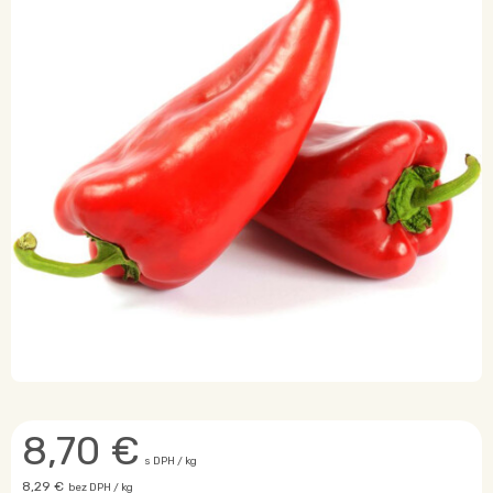
8,70
€
s DPH / kg
8,29 €
bez DPH / kg