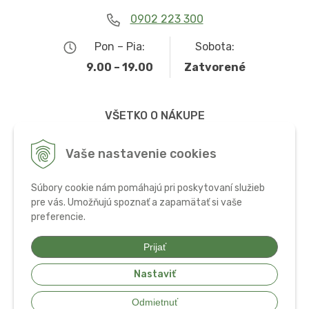
0902 223 300
Pon – Pia:
Sobota:
9.00 – 19.00
Zatvorené
VŠETKO O NÁKUPE
Obchodné podmienky
Vaše nastavenie cookies
Možnosti dopravy a platby
Súbory cookie nám pomáhajú pri poskytovaní služieb
Ochrana osobných údajov
pre vás. Umožňujú spoznať a zapamätať si vaše
preferencie.
Používanie cookies
Prijať
Nastaviť
© 2026 Bio potraviny, zdravá výživa a doplnky •
tvorba eshopu cez
Odmietnuť