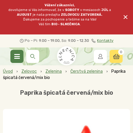
Vážení zákazníci,
dovoľujeme si Vás informovať, že v
SOBOTY
v mesiacoch
JÚL
a
×
AUGUST
je naša predajňa
ZELOVOCU
ZATVORENÁ.
Ďakujeme za pochopenie a tešíme sa na Vás!
Váš tím
BIO - SLNEČNICA
.
Po – Pi:
9.00 – 19.00
, So:
9.00 – 12.30
Kontakty
0
Úvod
Zelovoc
Zelenina
Čerstvá zelenina
Paprika
špicatá červená/mix bio
Paprika špicatá červená/mix bio