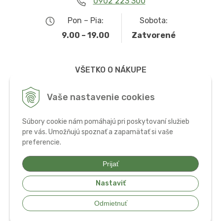
0902 223 300
Pon – Pia:
Sobota:
9.00 – 19.00
Zatvorené
VŠETKO O NÁKUPE
Obchodné podmienky
Vaše nastavenie cookies
Možnosti dopravy a platby
Súbory cookie nám pomáhajú pri poskytovaní služieb
Ochrana osobných údajov
pre vás. Umožňujú spoznať a zapamätať si vaše
preferencie.
Používanie cookies
Prijať
Nastaviť
© 2026 Bio potraviny, zdravá výživa a doplnky •
tvorba eshopu cez
Odmietnuť
UNIobchod
,
webhosting
spoločnosti
WEBYGROUP