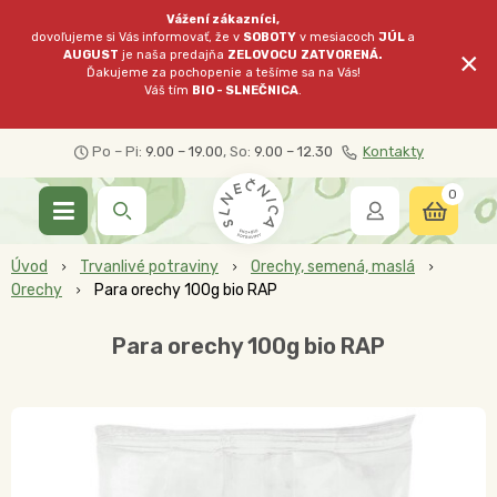
Vážení zákazníci,
dovoľujeme si Vás informovať, že v
SOBOTY
v mesiacoch
JÚL
a
×
AUGUST
je naša predajňa
ZELOVOCU
ZATVORENÁ.
Ďakujeme za pochopenie a tešíme sa na Vás!
Váš tím
BIO - SLNEČNICA
.
Po – Pi:
9.00 – 19.00
, So:
9.00 – 12.30
Kontakty
0
Úvod
Trvanlivé potraviny
Orechy, semená, maslá
Orechy
Para orechy 100g bio RAP
Para orechy 100g bio RAP