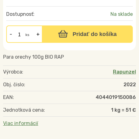
Dostupnosť:
Na sklade
Pridať do košíka
ks
Para orechy 100g BIO RAP
Výrobca:
Rapunzel
Obj. čislo:
2022
EAN:
4044019150086
Jednotková cena:
1 kg = 51 €
Viac informácií