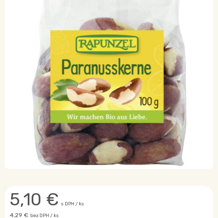
5,10
€
s DPH / ks
4,29 €
bez DPH / ks