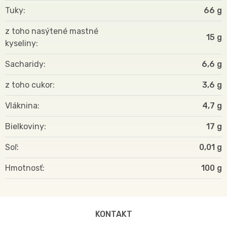
Tuky
66 g
z toho nasýtené mastné
15 g
kyseliny
Sacharidy
6,6 g
z toho cukor
3,6 g
Vláknina
4,7 g
Bielkoviny
17 g
Soľ
0,01 g
Hmotnosť
100
KONTAKT