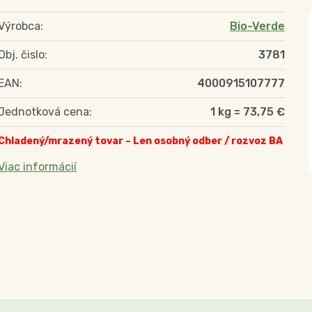
Výrobca:
Bio-Verde
Obj. čislo:
3781
EAN:
4000915107777
Jednotková cena:
1 kg = 73,75 €
Chladený/mrazený tovar – Len osobný odber / rozvoz BA
Viac informácií