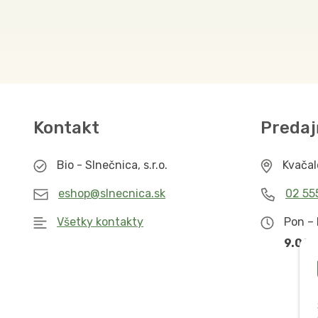
Kontakt
Predaj
Bio - Slnečnica, s.r.o.
Kvača
eshop@slnecnica.sk
02 55
Všetky kontakty
Pon – 
9.00 