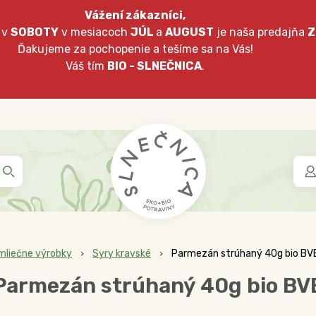
Vážení zákazníci,
 v
SOBOTY
v mesiacoch
JÚL
a
AUGUST
je naša predajňa
Z
Ďakujeme za pochopenie a tešíme sa na Vás!
Váš tím
BIO - SLNEČNICA
.
mliečne výrobky
Syry kravské
Parmezán strúhaný 40g bio BV
Parmezán strúhaný 40g bio BV