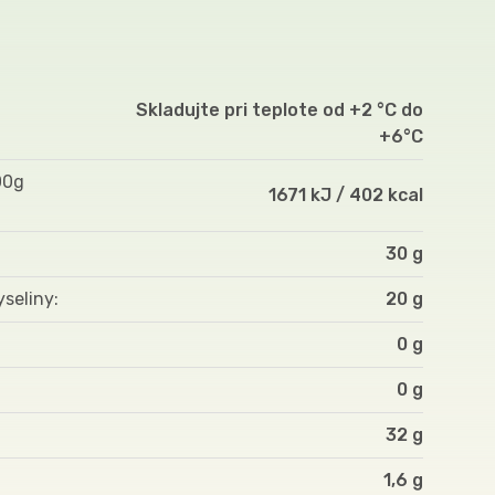
Skladujte pri teplote od +2 °C do
+6°C
00g
1671 kJ / 402 kcal
30 g
yseliny
20 g
0 g
0 g
32 g
1,6 g