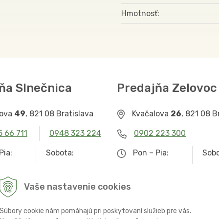
Hmotnosť
ňa Slnečnica
Predajňa Zelovoc
lova
49
, 821 08 Bratislava
Kvačalova
26
, 821 08 B
5 66 711
0948 323 224
0902 223 300
Pia:
Sobota:
Pon – Pia:
Sobo
– 19.00
9.00 – 12.30
9.00 – 19.00
Zat
Vaše nastavenie cookies
Súbory cookie nám pomáhajú pri poskytovaní služieb pre vás.