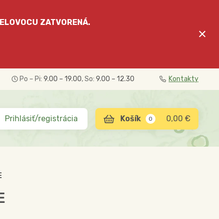
ELOVOCU
ZATVORENÁ.
×
Po – Pi:
9.00 – 19.00
, So:
9.00 – 12.30
Kontakty
Prihlásiť/registrácia
0,00 €
0
E
E