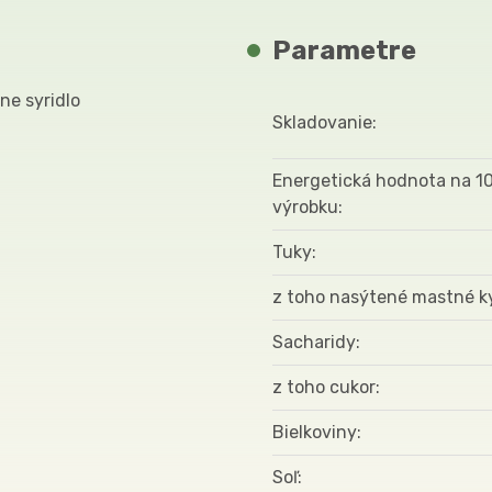
Parametre
šne syridlo
Skladovanie
Energetická hodnota na 1
výrobku
Tuky
z toho nasýtené mastné k
Sacharidy
z toho cukor
Bielkoviny
Soľ