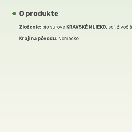
O produkte
Zloženie:
bio surové
KRAVSKÉ MLIEKO
, soľ, živočí
Krajina pôvodu
: Nemecko