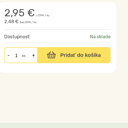
2,95
€
s DPH / ks
2,48 €
bez DPH / ks
Dostupnosť:
Na sklade
Pridať do košíka
ks