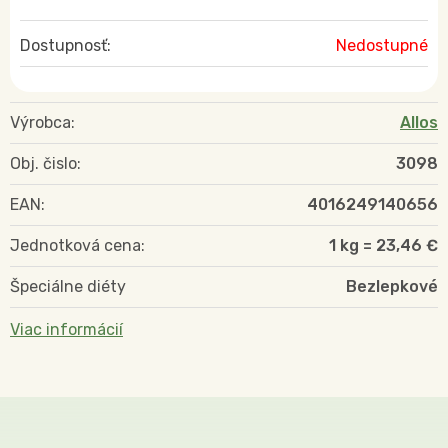
Dostupnosť:
Nedostupné
Výrobca:
Allos
Obj. čislo:
3098
EAN:
4016249140656
Jednotková cena:
1 kg = 23,46 €
Špeciálne diéty
Bezlepkové
Viac informácií