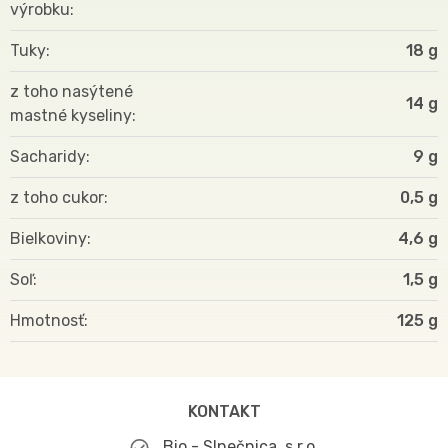
výrobku
Tuky
18 g
z toho nasýtené
14 g
mastné kyseliny
Sacharidy
9 g
z toho cukor
0,5 g
Bielkoviny
4,6 g
Soľ
1,5 g
Hmotnosť
125
KONTAKT
Bio - Slnečnica, s.r.o.