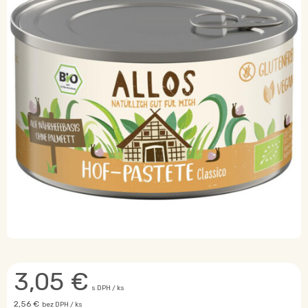
3,05
€
s DPH / ks
2,56 €
bez DPH / ks