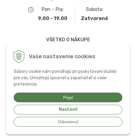
Pon – Pia:
Sobota:
9.00 – 19.00
Zatvorené
VŠETKO O NÁKUPE
Obchodné podmienky
Vaše nastavenie cookies
Možnosti dopravy a platby
Súbory cookie nám pomáhajú pri poskytovaní služieb
Ochrana osobných údajov
pre vás. Umožňujú spoznať a zapamätať si vaše
preferencie.
Používanie cookies
Prijať
Nastaviť
© 2026 Bio potraviny, zdravá výživa a doplnky •
tvorba eshopu cez
Odmietnuť
UNIobchod
,
webhosting
spoločnosti
WEBYGROUP