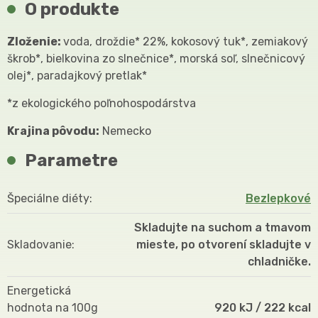
O produkte
Zloženie:
voda, droždie* 22%, kokosový tuk*, zemiakový
škrob*, bielkovina zo slnečnice*, morská soľ, slnečnicový
olej*, paradajkový pretlak*
*z ekologického poľnohospodárstva
Krajina pôvodu:
Nemecko
Parametre
Špeciálne diéty
Bezlepkové
Skladujte na suchom a tmavom
Skladovanie
mieste, po otvorení skladujte v
chladničke.
Energetická
hodnota na 100g
920 kJ / 222 kcal