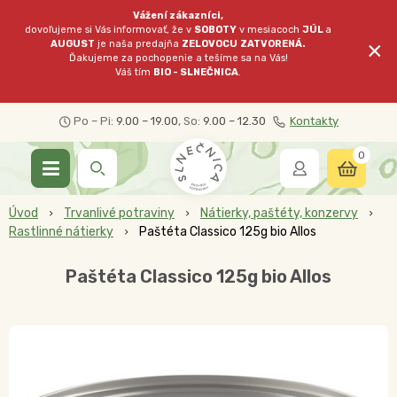
Vážení zákazníci,
dovoľujeme si Vás informovať, že v
SOBOTY
v mesiacoch
JÚL
a
×
AUGUST
je naša predajňa
ZELOVOCU
ZATVORENÁ.
Ďakujeme za pochopenie a tešíme sa na Vás!
Váš tím
BIO - SLNEČNICA
.
Po – Pi:
9.00 – 19.00
, So:
9.00 – 12.30
Kontakty
0
Úvod
Trvanlivé potraviny
Nátierky, paštéty, konzervy
Rastlinné nátierky
Paštéta Classico 125g bio Allos
Paštéta Classico 125g bio Allos