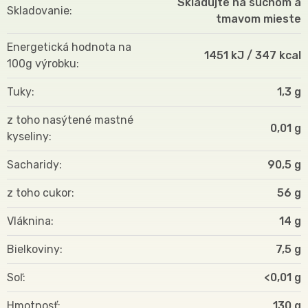
Skladujte na suchom a
Skladovanie
tmavom mieste
Energetická hodnota na
1451 kJ / 347 kcal
100g výrobku
Tuky
1,3 g
z toho nasýtené mastné
0,01 g
kyseliny
Sacharidy
90,5 g
z toho cukor
56 g
Vláknina
14 g
Bielkoviny
7,5 g
Soľ
<0,01 g
Hmotnosť
130