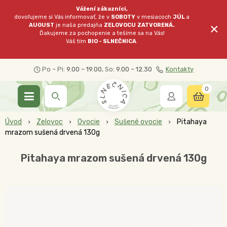
Vážení zákazníci,
dovoľujeme si Vás informovať, že v
SOBOTY
v mesiacoch
JÚL
a
×
AUGUST
je naša predajňa
ZELOVOCU
ZATVORENÁ.
Ďakujeme za pochopenie a tešíme sa na Vás!
Váš tím
BIO - SLNEČNICA
.
Po – Pi:
9.00 – 19.00
, So:
9.00 – 12.30
Kontakty
0
Úvod
Zelovoc
Ovocie
Sušené ovocie
Pitahaya
mrazom sušená drvená 130g
Pitahaya mrazom sušená drvená 130g