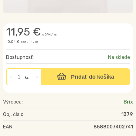
11,95
€
s DPH / ks
10,04 €
bez DPH / ks
Dostupnosť:
Na sklade
Pridať do košíka
ks
Výrobca:
Brix
Obj. čislo:
1379
EAN:
8588007402741