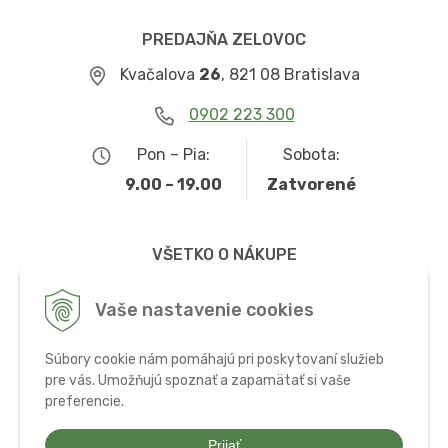
PREDAJŇA ZELOVOC
Kvačalova
26
, 821 08 Bratislava
0902 223 300
Pon – Pia:
Sobota:
9.00 – 19.00
Zatvorené
VŠETKO O NÁKUPE
Obchodné podmienky
Vaše nastavenie cookies
Možnosti dopravy a platby
Súbory cookie nám pomáhajú pri poskytovaní služieb
Ochrana osobných údajov
pre vás. Umožňujú spoznať a zapamätať si vaše
preferencie.
Používanie cookies
Prijať