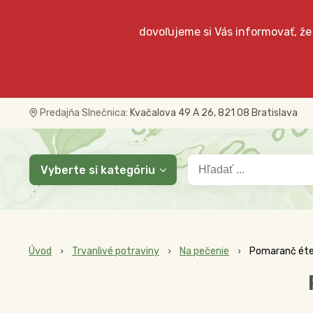
dovoľujeme si Vás informovať, že
Predajňa Slnečnica:
Kvačalova 49 A 26, 821 08 Bratislava
Vyberte si kategóriu
Úvod
Trvanlivé potraviny
Na pečenie
Pomaranč éter