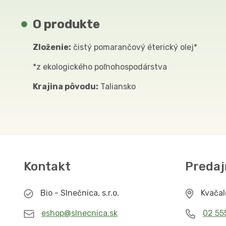
O produkte
Zloženie:
čistý pomarančový éterický olej*
*z ekologického poľnohospodárstva
Krajina pôvodu:
Taliansko
Kontakt
Predaj
Bio - Slnečnica, s.r.o.
Kvača
eshop@slnecnica.sk
02 55