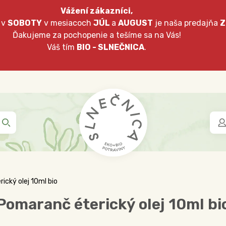
Vážení zákazníci,
 v
SOBOTY
v mesiacoch
JÚL
a
AUGUST
je naša predajňa
Z
Ďakujeme za pochopenie a tešíme sa na Vás!
Váš tím
BIO - SLNEČNICA
.
ický olej 10ml bio
Pomaranč éterický olej 10ml bi