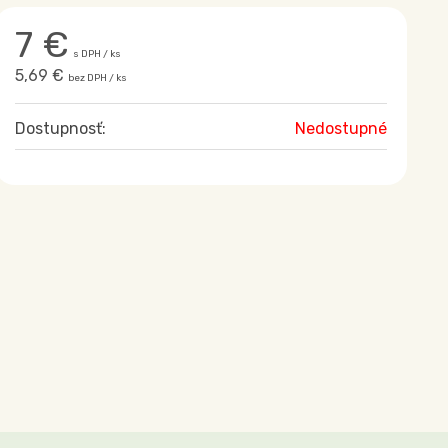
7
€
s DPH / ks
5,69 €
bez DPH / ks
Dostupnosť:
Nedostupné