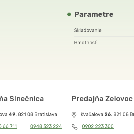
Parametre
Skladovanie
Hmotnosť
ňa Slnečnica
Predajňa Zelovoc
lova
49
, 821 08 Bratislava
Kvačalova
26
, 821 08 B
5 66 711
0948 323 224
0902 223 300