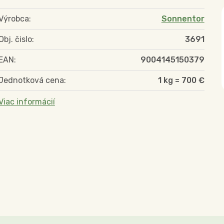
Výrobca:
Sonnentor
Obj. čislo:
3691
EAN:
9004145150379
Jednotková cena:
1 kg = 700 €
Viac informácií