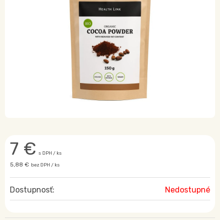
7
€
s DPH / ks
5,88 €
bez DPH / ks
Dostupnosť:
Nedostupné