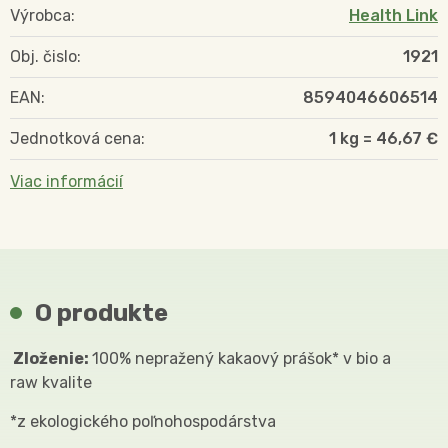
Výrobca:
Health Link
Obj. čislo:
1921
EAN:
8594046606514
Jednotková cena:
1 kg = 46,67 €
Viac informácií
O produkte
Zloženie:
100% nepražený kakaový prášok* v bio a
raw kvalite
*z ekologického poľnohospodárstva