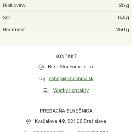
Bielkoviny
25 g
Soľ
0,3 g
Hmotnosť
250
KONTAKT
Bio - Slnečnica, s.r.o.
eshop@slnecnica.sk
Všetky kontakty
PREDAJŇA SLNEČNICA
Kvačalova
49
, 821 08 Bratislava