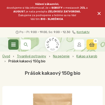
Vážení zákazníci,
dovoľujeme si Vás informovať, že v
SOBOTY
v mesiacoch
JÚL
a
×
AUGUST
je naša predajňa
ZELOVOCU
ZATVORENÁ.
Ďakujeme za pochopenie a tešíme sa na Vás!
Váš tím
BIO - SLNEČNICA
.
Po – Pi:
9.00 – 19.00
, So:
9.00 – 12.30
Kontakty
0
Úvod
Trvanlivé potraviny
Na pečenie
Kakao a karob
Prášok kakaový 150g bio
Prášok kakaový 150g bio