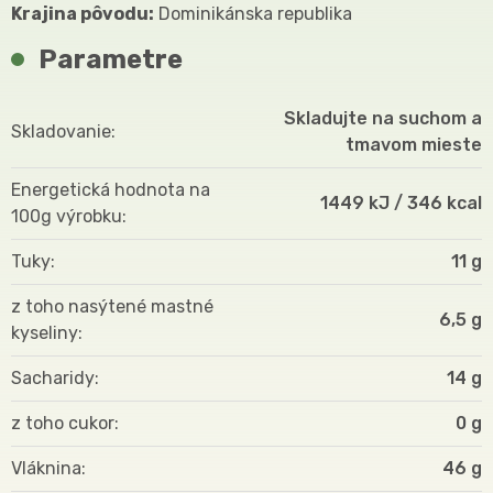
Krajina pôvodu:
Dominikánska republika
Parametre
Skladujte na suchom a
Skladovanie
tmavom mieste
Energetická hodnota na
1449 kJ / 346 kcal
100g výrobku
Tuky
11 g
z toho nasýtené mastné
6,5 g
kyseliny
Sacharidy
14 g
z toho cukor
0 g
Vláknina
46 g