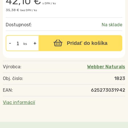
42,10
€
s DPH / ks
35,38 €
bez DPH / ks
Dostupnosť:
Na sklade
Pridať do košíka
ks
Výrobca:
Webber Naturals
Obj. čislo:
1823
EAN:
625273031942
Viac informácií