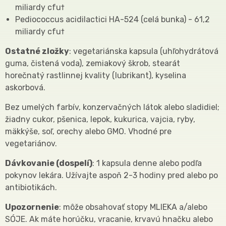
miliardy cfu†
Pediococcus acidilactici HA-524 (celá bunka) - 61,2
miliardy cfu†
Ostatné zložky
: vegetariánska kapsula (uhľohydrátová
guma, čistená voda), zemiakový škrob, stearát
horečnatý rastlinnej kvality (lubrikant), kyselina
askorbová.
Bez umelých farbív, konzervačných látok alebo sladidiel;
žiadny cukor, pšenica, lepok, kukurica, vajcia, ryby,
mäkkýše, soľ, orechy alebo GMO. Vhodné pre
vegetariánov.
Dávkovanie (dospelí)
: 1 kapsula denne alebo podľa
pokynov lekára. Užívajte aspoň 2-3 hodiny pred alebo po
antibiotikách.
Upozornenie
: môže obsahovať stopy MLIEKA a/alebo
SÓJE. Ak máte horúčku, vracanie, krvavú hnačku alebo