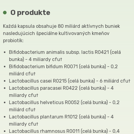
O produkte
Každá kapsula obsahuje 80 miliárd aktívnych buniek
nasledujúcich špeciálne kultivovaných kmeňov
probiotík:
Bifidobacterium animalis subsp. lactis R0421 (celá
bunka) - 4 miliardy cfu†
Bifidobacterium bifidum R0071 (celá bunka) - 0,2
miliárd cfu†
Lactobacillus casei R0215 (celá bunka) - 6 miliárd cfu†
Lactobacillus paracasei R0422 (celá bunka) - 4
miliardy cfu†
Lactobacillus helveticus R0052 (celá bunka) - 0,2
miliárd cfu†
Lactobacillus plantarum R1012 (celá bunka) - 4
miliardy cfu†
Lactobacillus rhamnosus R0011 (celá bunka) - 0,4