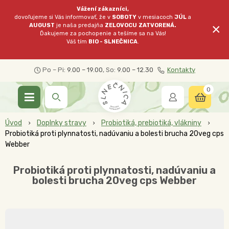
Vážení zákazníci,
dovoľujeme si Vás informovať, že v
SOBOTY
v mesiacoch
JÚL
a
×
AUGUST
je naša predajňa
ZELOVOCU
ZATVORENÁ.
Ďakujeme za pochopenie a tešíme sa na Vás!
Váš tím
BIO - SLNEČNICA
.
Po – Pi:
9.00 – 19.00
, So:
9.00 – 12.30
Kontakty
0
Úvod
Doplnky stravy
Probiotiká, prebiotiká, vlákniny
Probiotiká proti plynnatosti, nadúvaniu a bolesti brucha 20veg cps
Webber
Probiotiká proti plynnatosti, nadúvaniu a
bolesti brucha 20veg cps Webber