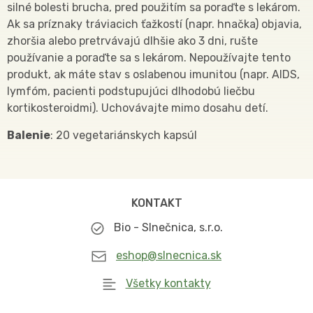
silné bolesti brucha, pred použitím sa poraďte s lekárom.
Ak sa príznaky tráviacich ťažkostí (napr. hnačka) objavia,
zhoršia alebo pretrvávajú dlhšie ako 3 dni, rušte
používanie a poraďte sa s lekárom. Nepoužívajte tento
produkt, ak máte stav s oslabenou imunitou (napr. AIDS,
lymfóm, pacienti podstupujúci dlhodobú liečbu
kortikosteroidmi). Uchovávajte mimo dosahu detí.
Balenie
: 20 vegetariánskych kapsúl
KONTAKT
Bio - Slnečnica, s.r.o.
eshop@slnecnica.sk
Všetky kontakty