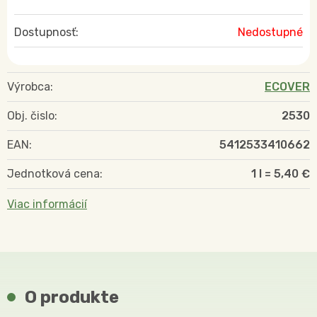
Dostupnosť:
Nedostupné
Výrobca:
ECOVER
Obj. čislo:
2530
EAN:
5412533410662
Jednotková cena:
1 l = 5,40 €
Viac informácií
O produkte