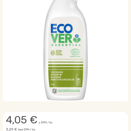
4,05
€
s DPH / ks
3,29 €
bez DPH / ks