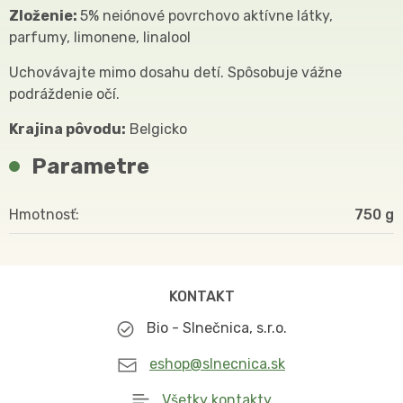
Zloženie:
5% neiónové povrchovo aktívne látky,
parfumy, limonene, linalool
Uchovávajte mimo dosahu detí. Spôsobuje vážne
podráždenie očí.
Krajina pôvodu:
Belgicko
Parametre
Hmotnosť
750
KONTAKT
Bio - Slnečnica, s.r.o.
eshop@slnecnica.sk
Všetky kontakty