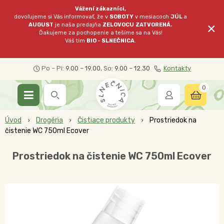
Vážení zákazníci,
dovoľujeme si Vás informovať, že v
SOBOTY
v mesiacoch
JÚL
a
×
AUGUST
je naša predajňa
ZELOVOCU
ZATVORENÁ.
Ďakujeme za pochopenie a tešíme sa na Vás!
Váš tím
BIO - SLNEČNICA
.
Po – Pi:
9.00 – 19.00
, So:
9.00 – 12.30
Kontakty
0
Úvod
Drogéria
Čistiace produkty
Prostriedok na
čistenie WC 750ml Ecover
Prostriedok na čistenie WC 750ml Ecover