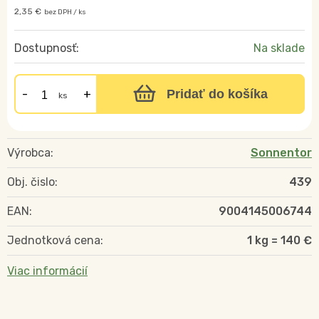
2,35 €
bez DPH / ks
Dostupnosť:
Na sklade
Pridať do košíka
ks
Výrobca:
Sonnentor
Obj. čislo:
439
EAN:
9004145006744
Jednotková cena:
1 kg = 140 €
Viac informácií