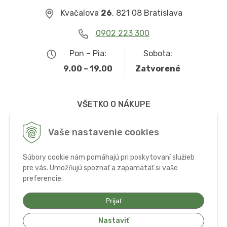
Kvačalova
26
, 821 08 Bratislava
0902 223 300
Pon – Pia:
Sobota:
9.00 – 19.00
Zatvorené
VŠETKO O NÁKUPE
Obchodné podmienky
Vaše nastavenie cookies
Možnosti dopravy a platby
Súbory cookie nám pomáhajú pri poskytovaní služieb
Ochrana osobných údajov
pre vás. Umožňujú spoznať a zapamätať si vaše
preferencie.
Používanie cookies
Prijať
Nastaviť