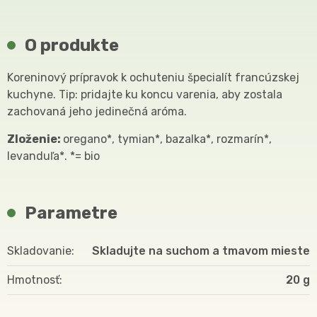
O produkte
Koreninový prípravok k ochuteniu špecialít francúzskej
kuchyne. Tip: pridajte ku koncu varenia, aby zostala
zachovaná jeho jedinečná aróma.
Zloženie:
oregano*, tymian*, bazalka*, rozmarín*,
levanduľa*. *= bio
Parametre
Skladovanie
Skladujte na suchom a tmavom mieste
Hmotnosť
20