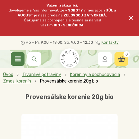
Vážení zákazníci,
dovoľujeme si Vás informovať, že v
SOBOTY
v mesiacoch
JÚL
a
×
AUGUST
je naša predajňa
ZELOVOCU
ZATVORENÁ.
Ďakujeme za pochopenie a tešíme sa na Vás!
Váš tím
BIO - SLNEČNICA
.
Po – Pi:
9.00 – 19.00
, So:
9.00 – 12.30
Kontakty
0
Úvod
Trvanlivé potraviny
Koreniny a dochucovadlá
Zmesi korenín
Provensálske korenie 20g bio
Provensálske korenie 20g bio