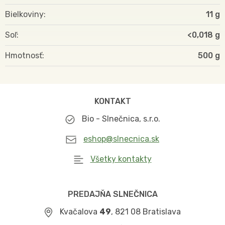
Bielkoviny
11 g
Soľ
<0,018 g
Hmotnosť
500
KONTAKT
Bio - Slnečnica, s.r.o.
eshop@slnecnica.sk
Všetky kontakty
PREDAJŇA SLNEČNICA
Kvačalova
49
, 821 08 Bratislava