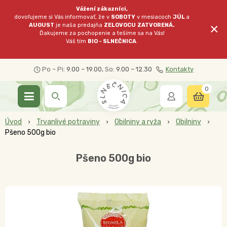
Vážení zákazníci,
dovoľujeme si Vás informovať, že v
SOBOTY
v mesiacoch
JÚL
a
×
AUGUST
je naša predajňa
ZELOVOCU
ZATVORENÁ.
Ďakujeme za pochopenie a tešíme sa na Vás!
Váš tím
BIO - SLNEČNICA
.
Po – Pi:
9.00 – 19.00
, So:
9.00 – 12.30
Kontakty
0
Úvod
Trvanlivé potraviny
Obilniny a ryža
Obilniny
Pšeno 500g bio
Pšeno 500g bio