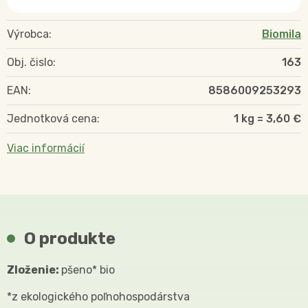
Výrobca:
Biomila
Obj. čislo:
163
EAN:
8586009253293
Jednotková cena:
1 kg = 3,60 €
Viac informácií
O produkte
Zloženie:
pšeno* bio
*z ekologického poľnohospodárstva