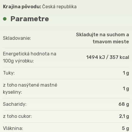
Krajina pôvodu:
Česká republika
Parametre
Skladujte na suchom a
Skladovanie
tmavom mieste
Energetická hodnota na
1494 kJ / 357 kcal
100g výrobku
Tuky
1 g
z toho nasýtené mastné
1 g
kyseliny
Sacharidy
68 g
z toho cukor
2,1 g
Vláknina
5 g