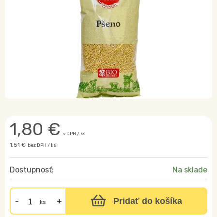
1,80
€
s DPH / ks
1,51 €
bez DPH / ks
Dostupnosť:
Na sklade
Pridať do košíka
ks