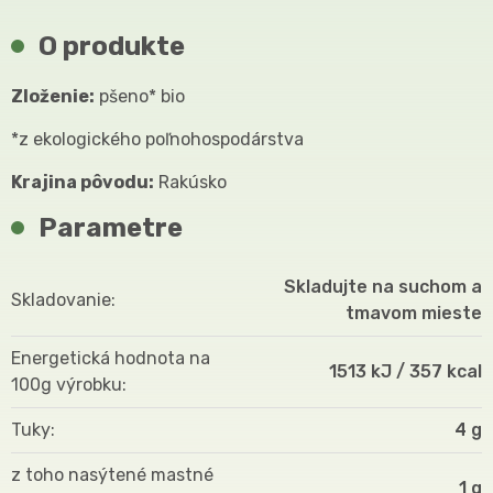
O produkte
Zloženie:
pšeno* bio
*z ekologického poľnohospodárstva
Krajina pôvodu:
Rakúsko
Parametre
Skladujte na suchom a
Skladovanie
tmavom mieste
Energetická hodnota na
1513 kJ / 357 kcal
100g výrobku
Tuky
4 g
z toho nasýtené mastné
1 g