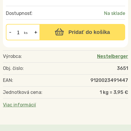
Dostupnosť:
Na sklade
Pridať do košíka
ks
Výrobca:
Nestelberger
Obj. čislo:
3651
EAN:
9120023491447
Jednotková cena:
1 kg = 3,95 €
Viac informácií