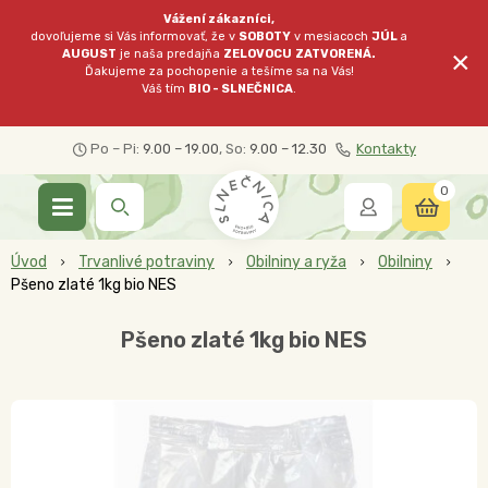
Vážení zákazníci,
dovoľujeme si Vás informovať, že v
SOBOTY
v mesiacoch
JÚL
a
×
AUGUST
je naša predajňa
ZELOVOCU
ZATVORENÁ.
Ďakujeme za pochopenie a tešíme sa na Vás!
Váš tím
BIO - SLNEČNICA
.
Po – Pi:
9.00 – 19.00
, So:
9.00 – 12.30
Kontakty
0
Úvod
Trvanlivé potraviny
Obilniny a ryža
Obilniny
Pšeno zlaté 1kg bio NES
Pšeno zlaté 1kg bio NES