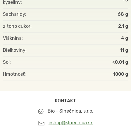
kyseliny
Sacharidy
68 g
z toho cukor
2,1 g
Vláknina
4 g
Bielkoviny
11 g
Soľ
<0,01 g
Hmotnosť
1000
KONTAKT
Bio - Slnečnica, s.r.o.
eshop@slnecnica.sk